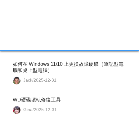
Jack/2025-12-31
如何在 Windows 中修復三星固態硬碟 (SSD) 上的
壞磁區（有效）
Jack/2025-12-31
如何在 Windows 11/10 上更換故障硬碟（筆記型電
腦和桌上型電腦）
Jack/2025-12-31
WD硬碟壞軌修復工具
Gina/2025-12-31