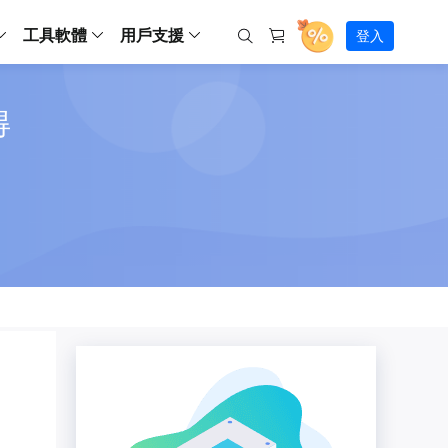
工具軟體
用戶支援
登入
螢幕錄影
得
ws
ns
Backup
支援中心
Partition Master Free
Todo PCTrans
iPhone Data Transfer
Todo Backup Free
Free
Free
RecExperts Wind
Windows
Mac
IOS
電腦
電腦
具
資料
份還原方案
指南/激活碼/連絡方式
RecExperts
Partition Master Pro
Todo PCTrans
iPhone Data Transfer
Todo Backup Home
Pro
Pro
RecExperts Mac
Data Recovery Free
Data Recovery Free
Data Recovery Free
影片修復
Video Downloade
錄影片/音樂/網路攝影機畫面
Backup Enterprise
下載中心
Partition Master Enterprise
Todo Backup Mac
Data Recovery Pro
Data Recovery Pro
Data Recovery Pro
照片修復
Video Downloade
 資料
和伺服器備份解決方案
下載並安裝軟體
ScreenShot
Partition Master 版本對比
Data Recovery Technician
Data Recovery Technician
檔案修復
擷取電腦螢幕畫面
Android
線上
Chat 支援
程式
熱門教學
連絡技術人員
線上工具
Data Recovery Free
(線上) Video Down
al Management
(線上) Screen Recorder
理並遠端遙控備份
免費線上錄影
SD 卡救援
售前咨詢
Data Recovery Pro
(線上) 影片修復
傳輸軟體
咨詢銷售服務人員
USB 救援
影片與音訊工具
m Deploy
Data Recovery App
(線上) 照片修復
indows 部署
SSD 外接硬碟救援
遠程協助服務
Video Editor
(線上) 檔案修復
o Go 製作工具
一對一遠程協助，解決問題速度
專業影片剪輯軟體
資源回收桶救援