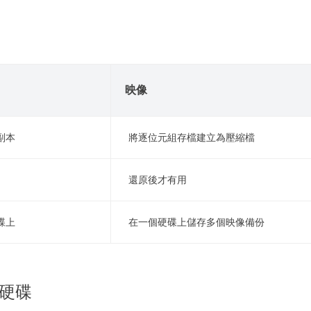
映像
副本
將逐位元組存檔建立為壓縮檔
還原後才有用
碟上
在一個硬碟上儲存多個映像備份
克隆硬碟