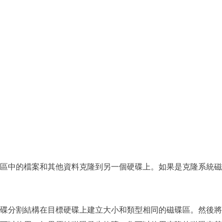
更多資料救援軟體
Exchange Recovery
EDB 資料還原 & 修復
Email Recovery
Outlook 電子郵件還原
MS SQL Recovery
MS SQL 資料庫還原
區中的檔案和其他資料克隆到另一個硬碟上。如果是克隆系統磁
碟分割結構在目標硬碟上建立大小和類型相同的磁碟區。然後將