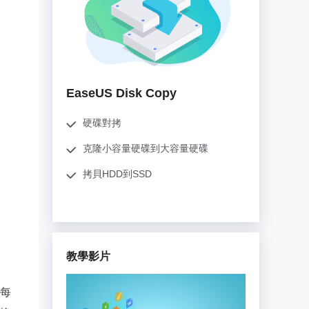
推薦朋友
Video Downloader
邀請好友，賺取獎勵
下載線上影片/音樂
EaseUS VoiceWave
即時變聲
EaseUS Disk Copy
EaseUS VideoKit
多功能影片工具
硬碟對拷
克隆小容量硬碟到大容量硬碟
AI 工具
拷貝HDD到SSD
(線上) Vocal Remover
線上刪除人聲
MakeMyAudio
錄音和轉檔
教學影片
每