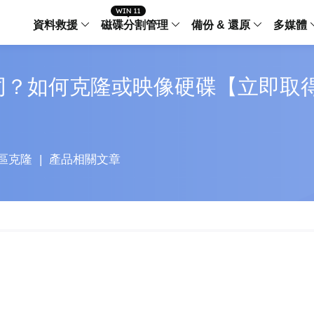
資料救援
磁碟分割管理
備份 & 還原
多媒體
傳輸軟體
不同？如何克隆或映像硬碟【立即取
Data Recovery Wizard
Partition Master Windo
Todo PCTra
Todo 
Windows 資料救援
Windows 磁碟分割管理工
電腦之間傳輸
個人備
檔案管理
Data Recovery Wizard for Mac
Partition Master Mac
MobiMover
Todo 
Mac 資料救援
Mac 磁碟分割管理工具
傳輸 IPhone
工作站
iPhone 工具軟體
區克隆
|
產品相關文章
中央控管
更多產品軟體
MobiSaver (IOS & Android)
Disk Copy
AppMove
手機資料救援
磁碟克隆工具
電腦之間轉移
Centr
集中管
Partition Recovery
ChatTrans
還原丢失的磁區
WhatsApp 
Syste
智能 W
Fixo
OS2Go
AI-Powered
Windows T
修復影片、照片和檔案