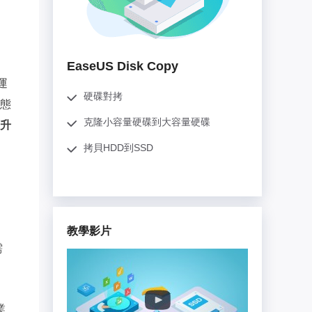
推薦朋友
Video Downloader
邀請好友，賺取獎勵
下載線上影片/音樂
EaseUS VoiceWave
EaseUS Disk Copy
即時變聲
運
硬碟對拷
態
EaseUS VideoKit
多功能影片工具
克隆小容量硬碟到大容量硬碟
升
拷貝HDD到SSD
AI 工具
(線上) Vocal Remover
線上刪除人聲
MakeMyAudio
教學影片
錄音和轉檔
需
業