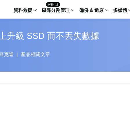
資料救援
磁碟分割管理
備份 & 還原
多媒體
傳輸軟體
升級 SSD 而不丟失數據
Data Recovery Wizard
Partition Master Windo
Todo PCTra
Todo 
Windows 資料救援
Windows 磁碟分割管理工
電腦之間傳輸
個人備
檔案管理
Data Recovery Wizard for Mac
Partition Master Mac
MobiMover
Todo 
區克隆
|
產品相關文章
Mac 資料救援
Mac 磁碟分割管理工具
傳輸 IPhone
工作站
iPhone 工具軟體
中央控管
更多產品軟體
MobiSaver (IOS & Android)
Disk Copy
AppMove
手機資料救援
磁碟克隆工具
電腦之間轉移
Centr
集中管
Partition Recovery
ChatTrans
還原丢失的磁區
WhatsApp 
Syste
智能 W
Fixo
OS2Go
AI-Powered
Windows T
修復影片、照片和檔案