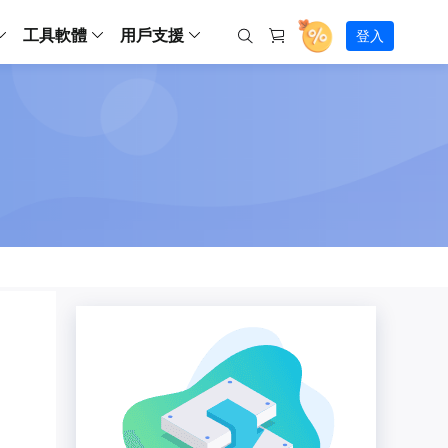
工具軟體
用戶支援
登入
螢幕錄影
ws
ns
Backup
支援中心
Partition Master Free
Todo PCTrans
iPhone Data Transfer
Todo Backup Free
Free
Free
RecExperts Wind
Windows
Mac
IOS
電腦
電腦
具
資料
份還原方案
指南/激活碼/連絡方式
RecExperts
Partition Master Pro
Todo PCTrans
iPhone Data Transfer
Todo Backup Home
Pro
Pro
RecExperts Mac
Data Recovery Free
Data Recovery Free
Data Recovery Free
影片修復
Video Downloade
錄影片/音樂/網路攝影機畫面
Backup Enterprise
下載中心
Partition Master Enterprise
Todo Backup Mac
Data Recovery Pro
Data Recovery Pro
Data Recovery Pro
照片修復
Video Downloade
 資料
和伺服器備份解決方案
下載並安裝軟體
ScreenShot
Partition Master 版本對比
Data Recovery Technician
Data Recovery Technician
檔案修復
擷取電腦螢幕畫面
Android
線上
Chat 支援
程式
熱門教學
連絡技術人員
線上工具
Data Recovery Free
(線上) Video Down
al Management
(線上) Screen Recorder
理並遠端遙控備份
免費線上錄影
SD 卡救援
售前咨詢
Data Recovery Pro
(線上) 影片修復
傳輸軟體
咨詢銷售服務人員
USB 救援
影片與音訊工具
m Deploy
Data Recovery App
(線上) 照片修復
indows 部署
SSD 外接硬碟救援
遠程協助服務
Video Editor
(線上) 檔案修復
o Go 製作工具
一對一遠程協助，解決問題速度
專業影片剪輯軟體
資源回收桶救援