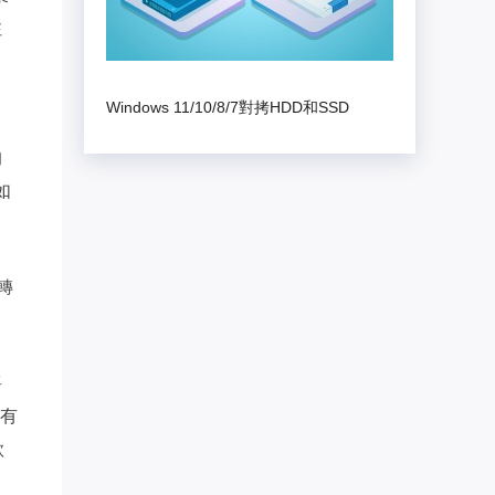
注
Windows 11/10/8/7對拷HDD和SSD
的
如
轉
將
沒有
款