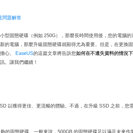
更多資料救援軟體
Exchange Recovery
見問題解答
EDB 資料還原 & 修復
Email Recovery
小型固態硬碟（例如 250G），那麼長時間使用後，您的電腦的
Outlook 電子郵件還原
新的電腦，那麼升級固態硬碟就顯得尤為重要。但是，在更換固
別擔心。
EaseUS
的這篇文章將告訴您
如何在不遺失資料的情況下
MS SQL Recovery
MS SQL 資料庫還原
訊。讓我們繼續！
D 以獲得更佳、更流暢的體驗。不過，在升級 SSD 之前，您
夠的固態硬碟。一般來說，500GB 的固態硬碟足以滿足未來作