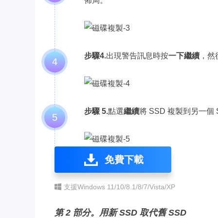
佈局。
步驟4.
出現警告訊息時按
一下繼續
，然
4
步驟 5.
點選
繼續
將 SSD 複製到另一個 
5
免費下載
支援Windows 11/10/8.1/8/7/Vista/XP
第 2 部分。用新 SSD 取代舊 SSD