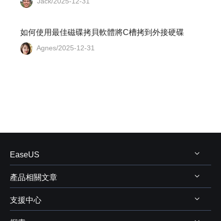
Jack/2025-12-31
如何使用最佳磁碟拷貝軟體將C槽拷到外接硬碟
Agnes/2025-12-31
EaseUS
產品相關文章
關於 EaseUS
支援中心
評測&獎項
Windows 資料救援
代理商