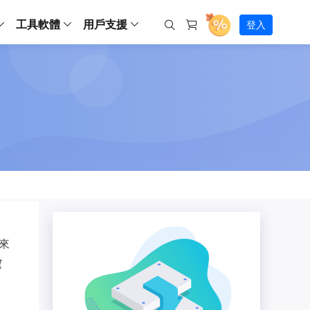
工具軟體
用戶支援
登入
螢幕錄影
ws
ns
Backup
支援中心
Partition Master Free
Todo PCTrans
iPhone Data Transfer
Todo Backup Free
Free
Free
RecExperts Wind
Windows
Mac
IOS
電腦
電腦
具
資料
份還原方案
指南/激活碼/連絡方式
RecExperts
Partition Master Pro
Todo PCTrans
iPhone Data Transfer
Todo Backup Home
Pro
Pro
RecExperts Mac
Data Recovery Free
Data Recovery Free
Data Recovery Free
影片修復
Video Downloade
錄影片/音樂/網路攝影機畫面
Backup Enterprise
下載中心
Partition Master Enterprise
Todo Backup Mac
Data Recovery Pro
Data Recovery Pro
Data Recovery Pro
照片修復
Video Downloade
 資料
和伺服器備份解決方案
下載並安裝軟體
ScreenShot
Partition Master 版本對比
Data Recovery Technician
Data Recovery Technician
檔案修復
擷取電腦螢幕畫面
Android
線上
Chat 支援
程式
熱門教學
連絡技術人員
線上工具
Data Recovery Free
(線上) Video Down
al Management
(線上) Screen Recorder
理並遠端遙控備份
免費線上錄影
SD 卡救援
售前咨詢
Data Recovery Pro
(線上) 影片修復
傳輸軟體
咨詢銷售服務人員
USB 救援
來
影片與音訊工具
m Deploy
Data Recovery App
(線上) 照片修復
indows 部署
幫
SSD 外接硬碟救援
遠程協助服務
Video Editor
(線上) 檔案修復
o Go 製作工具
一對一遠程協助，解決問題速度
專業影片剪輯軟體
資源回收桶救援