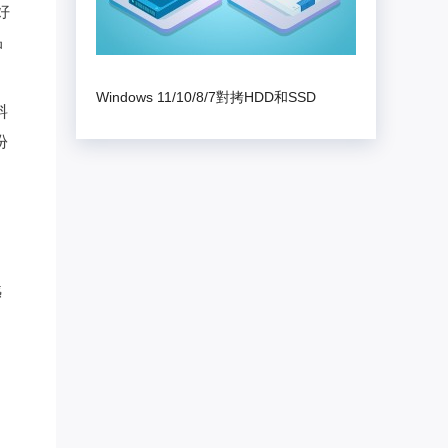
好
品
Windows 11/10/8/7對拷HDD和SSD
料
份
憾