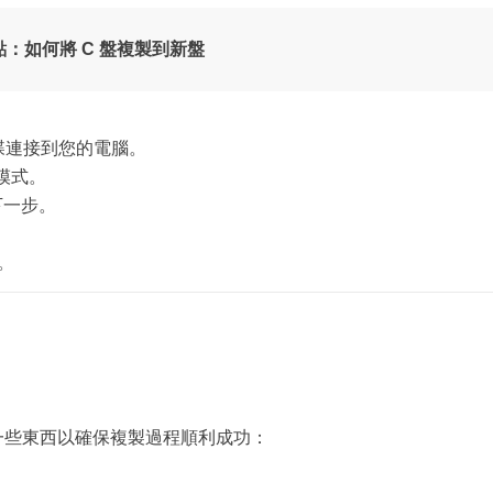
更多資料救援軟體
：如何將 C 盤複製到新盤
Exchange Recovery
EDB 資料還原 & 修復
Email Recovery
Outlook 電子郵件還原
新磁碟連接到您的電腦。
碟模式。
MS SQL Recovery
下一步。
MS SQL 資料庫還原
D。
一些東西以確保複製過程順利成功：