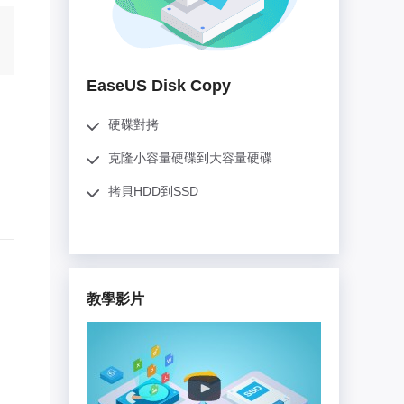
推薦朋友
Video Downloader
邀請好友，賺取獎勵
下載線上影片/音樂
EaseUS VoiceWave
EaseUS Disk Copy
即時變聲
硬碟對拷
EaseUS VideoKit
多功能影片工具
克隆小容量硬碟到大容量硬碟
拷貝HDD到SSD
AI 工具
(線上) Vocal Remover
線上刪除人聲
MakeMyAudio
教學影片
錄音和轉檔