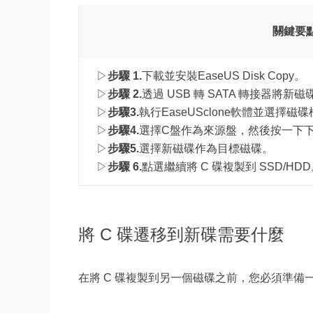
關鍵要點
▷
步驟 1.
下載並安裝EaseUS Disk Copy。
▷
步驟 2.
透過 USB 轉 SATA 轉接器將
▷
步驟3.
執行EaseUSclone軟體並選擇磁
▷
步驟4.
選擇C盤作為來源盤，然後按一下
▷
步驟5.
選擇新磁碟作為目標磁碟。
▷
步驟 6.
點選繼續將 C 碟複製到 SSD/HD
將 C 碟遷移到新碟需要什麼
在將 C 碟複製到另一個磁碟之前，您必須準備