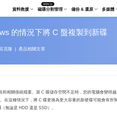
資料救援
磁碟分割管理
備份 & 還原
多媒體
傳輸軟體
ows 的情況下將 C 盤複製到新碟
Data Recovery Wizard
Partition Master Windo
Todo PCTra
Todo 
Windows 資料救援
Windows 磁碟分割管理工
電腦之間傳輸
個人備
檔案管理
Data Recovery Wizard for Mac
Partition Master Mac
MobiMover
Todo 
區克隆
|
產品相關文章
Mac 資料救援
Mac 磁碟分割管理工具
傳輸 IPhone
工作站
iPhone 工具軟體
中央控管
更多產品軟體
MobiSaver (IOS & Android)
Disk Copy
AppMove
手機資料救援
磁碟克隆工具
電腦之間轉移
Centr
集中管
Partition Recovery
ChatTrans
還原丢失的磁區
WhatsApp 
業系統和相關係統檔案。當 C 碟儲存空間不足時，您的電腦會變得越
Syste
智能 W
。在這種情況下，將 C 碟更換為更大容量的新硬碟可能會有所
Fixo
OS2Go
AI-Powered
Windows T
修復影片、照片和檔案
碟
（無論是 HDD 還是 SSD）。