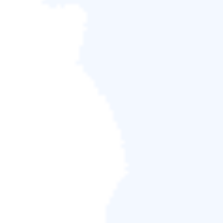
大部分上傳到 Snapchat 的照片或影片都是通過手機拍
攝。一般而言，上傳到 Snapchat 之後消息會短暫保存，
然後就會被 Snapchat 刪除。如果您是在 Android 手機上
使用 Snapchat，找到副檔名為
.nomedia
的資料夾就有
很大機率能夠恢復被刪除的快照。

重要提示
當初開發 Snapchat 的宗旨就是讓其他人無法追蹤刪
除的照片或影片。如果用戶不是通過手機相簿或手機
拍照上傳的快照或影片，那這些被刪除的照片或影片
將永遠找不回。
即便如此還是值得一試