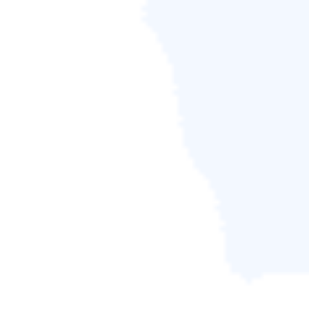
我們推薦您使用一款手機資料救援軟體來恢復安卓手機和
iPhone 上刪除不見的 Snapchat 快照。我們無法提供
100% 保證告訴您一定能救回，因為 Snapchat 這款軟體
的特色就是為用戶即時清除聊天訊息、照片和影片—一旦
臨時文件被 Snapchat 上新數據覆蓋，遭刪除的內容將永
遠遺失。一句話總結，只要 Snapchat 上的臨時文件還在
且沒被覆蓋，用戶就能找回刪除的 Snaps。
用於 Android 手機的 Snapchat 資料救援軟
體
EaseUS MobiSaver for Android
旨在為用戶找回Android
裝置上丟失、刪除的訊息、聯絡人資訊、照片、影片、通
聯紀錄、簡訊等等。不論您使用的是Samgsung、Sony、
華為、Nexus或Motorola品牌的手機都能通過這款超好用
的手機資料救援軟體恢復丟失的資料。
使用 EaseUS MobiSaver for Android
恢復 Android 手機