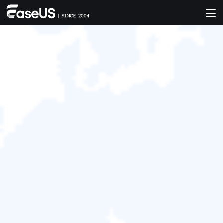
如何恢復Snapchat上被刪除的快照
(Snap)?
Agnes
於 2025/12/31 更新
Android 資料救援
摘要
許多的Snapchat愛用者(Snapchat Snubs)都有同
樣的疑問—是否能夠恢復已刪除的Snapchat照
片、影片和消息?本文使用可行的方式幫您救援
Android和iPhone裝置上老舊的、已刪除的圖