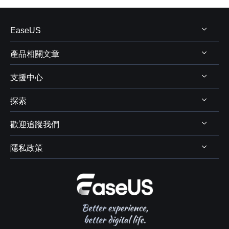
EaseUS
產品相關文章
關於 EaseUS
支援中心
評測&獎項
Windows 資料救援
代理商
探索
Mac 資料救援
支援中心
代理商登入
電腦磁碟管理
歡迎追蹤我們
下載中心
線上商店
商業聯盟
電腦備份與還原
Chat 支援
隱私政策
資料及硬碟救援服務



學生優惠
電腦螢幕錄製
售前咨詢
遠端協助服務
我的帳戶
解除安裝
IPhone 資料傳輸
聯絡 EaseUS
軟體 OEM 方案服務
推薦朋友
退款政策
電腦技巧
隱私政策