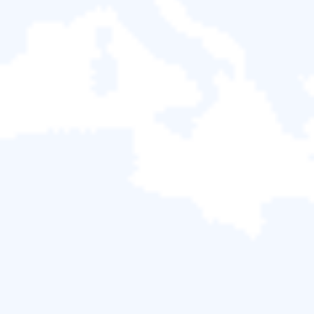
片、影片、消息。
Snapchat 怎麼用?
Snapchat 是目前走在流行尖端的社交應用程序，用戶能
自由在平台上發送照片和影片。相比 Instagram 最大的區
別是— Snapchat 用戶可設定一個時間段(1-10秒)，在這
時間段之內，收件人可以任意查看照片、影片或消息。一
旦超時，Snapchat 將自動銷毀消息。