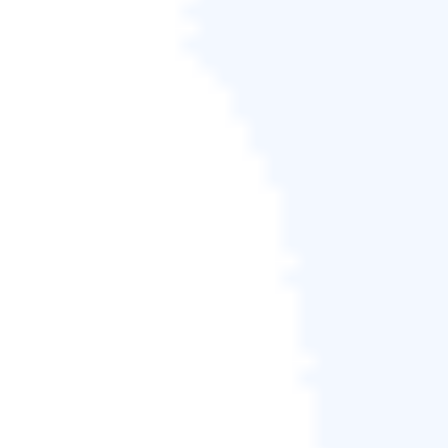
步驟3.
鍵入
sfc /scannow
並按一下「Enter」檢查是否
有任何損壞的檔案。
你的電腦將會執行該指令一段時間。完成後，您將收
到有關 Windows 資源保護的回覆：
它沒有發現任何損壞的檔案。
它識別損壞的檔案並成功修復它們。
它無法執行請求的操作。
它識別出了損壞的檔案但並未修復所有檔案。