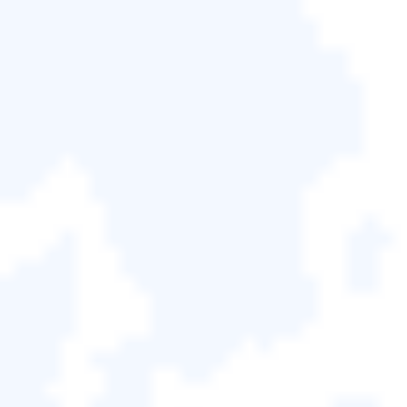
🦠病毒攻擊：
如果您使用 Adobe Photoshop 製作
PSB 文件，它們可能會被損壞，因為它們不具有防
毒功能，因此它們會受到病毒攻擊。
🔋斷電：
斷電是不可預測的，並且可能導致 PSB 檔
案嚴重損壞。當斷電時，文件自動終止。
✍️軟體故障：
這是由於 Photoshop 的內部缺陷導致
其無法正常運作，從而導致損壞。
❌錯誤地保存 PSB 檔案：
有時，您在儲存或未正確
保存它們時可能會遇到問題，從而導致損壞。
修復1.使用文件修復軟體修復
PSB文件
使用軟體和
EaseUSFixo Photo Repair
還原 PSB 檔案
更加安全、快速。您無法控制損壞的檔案，因為它會
再次發生。但是，安裝EaseUSFixo
Document Repair