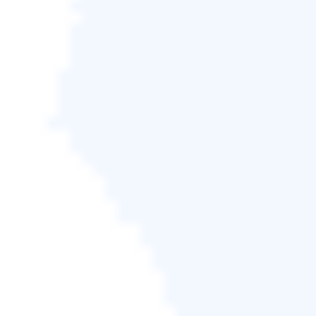
行之有效的方法]
您想了解如何修復無法開啟的損壞的 PSD
檔案嗎？按照這些簡單的方法來恢復您寶
貴的 Photoshop 檔案。
閱讀更多 >>
修復3.使用CMD修復損壞的
PSB文件
您將執行一個命令來確定您的電腦是否有損壞的檔
案。然後該進程將運行
Windows 修復命令。
尋找並取
代損壞的文件，包括您的 PSB 文件。
以下是具體操作方法！