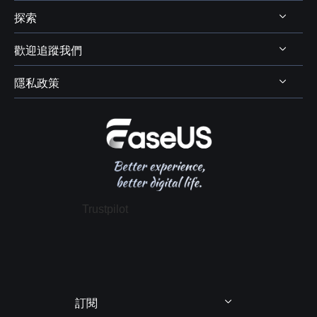
代理商
探索
Mac 資料救援
支援中心
代理商登入
電腦磁碟管理
歡迎追蹤我們
下載中心
線上商店
商業聯盟
電腦備份與還原
Chat 支援
隱私政策
資料及硬碟救援服務



學生優惠
電腦螢幕錄製
售前咨詢
遠端協助服務
我的帳戶
解除安裝
IPhone 資料傳輸
聯絡 EaseUS
軟體 OEM 方案服務
推薦朋友
退款政策
電腦技巧
隱私政策
授權協議
Trustpilot
政策 & 條款
訂閱