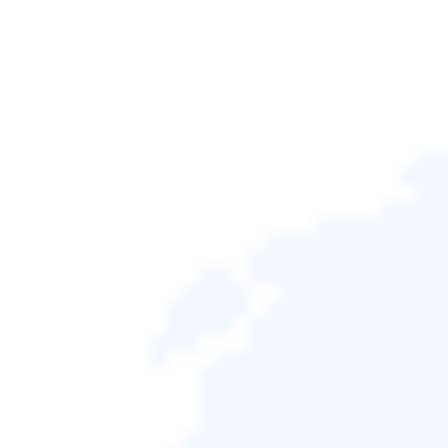
EaseUS RepairVideo
>
影片修復教學
如何修復 PSB 檔案 [修復
Photoshop 影像]
頁面內容：
修復1.使用文件修復軟體修復PSB文件
修復 2. 使用 Adobe Photoshop 復原工具修復
PSB 文件
修復3.使用CMD修復損壞的PSB文件