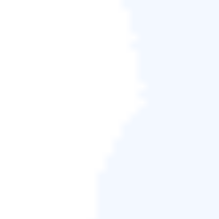
步驟1.
在搜尋欄中輸入
cmd
。
步驟 2 。