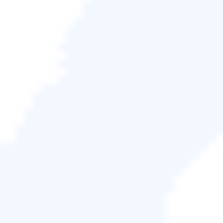
平面設計師了解 Photoshop 檔案的價值。然而，雖然
遭遇腐敗的 PSB檔案是正常的，但這種經驗卻是嚴酷
的、不受歡迎的。
由於您的工作流程中斷，您將開始尋找修復 PSB 損壞
問題的方法並順利繼續您的工作。這就是為什麼本文
將討論如何
修復 PSB 檔案
並提供一些可能的修復方
法。
關於損壞的 PSB 文件
PSB是展現才華最重要的平台之一；大多數平面設計
師都知道它的價值。 PSB 檔案的損壞讓人感覺像是世
界末日，因為它會讓人覺得專案的願景被摧毀了。
以下是您應該了解的一些原因。