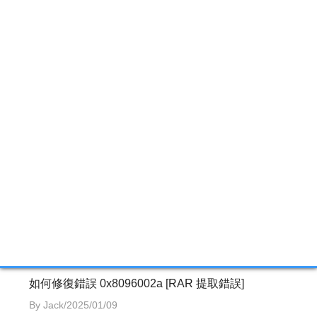
Jack
熱愛 IT 領域，平時熱愛追
逐科技趨勢，體驗各種新
奇的 3C 產品！
了解更多作者資訊
相關文章
修復下載後損壞的 Zip 檔案 | 人工智慧
By Ken/2025/01/09
如何修復錯誤 0x8096002a [RAR 提取錯誤]
By Jack/2025/01/09