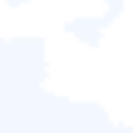
步驟3.
修復完成後，您將收到EaseUS發送的電子郵
件。複製並貼上照片提取程式碼並返回EaseUS線上照
片修復頁面。點擊“下載照片”並輸入代碼。按一下「確
定」將您的照片儲存儲存到安全位置。
歡迎廣泛分享此帖子，以提高人們對EaseUSFixo
Document Repair 的認識。