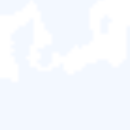
免費線上使用EaseUSPNG修復工具 [完整步驟]
使用 Compress or Die 在線修復 PNG
Aspose.3D Web 線上 PNG 修復工具
免費線上使用EaseUSPNG修復
工具 [完整步驟]
PNG（便攜式網路圖形）檔案在儲存圖片時非常常
用，它們支援是基於索引調色板的 24 位元 RGB 或 32
位元 RGBA 彩色圖像。有時，您
無法正常開啟 PNG
文件
，其中一個最關鍵的原因是媒體損壞。
您的系統可能沒有問題，但檔案可能有問題！因此，
損壞的媒體需要幫助
修復 PNG 檔案
。假設您與他人共
用 PNG 檔案檔案，並發現圖片無法存取。此時，使用
EaseUS線上照片修復
工具將有助於修復無法存取的