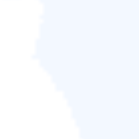
步驟3.
點選「PNG圖片修復」視窗中的「下載」按鈕
以將修復後的 PNG 檔案儲存下載到儲存。
如果您發現本文有幫助，請在社交媒體上與您的朋友
分享。