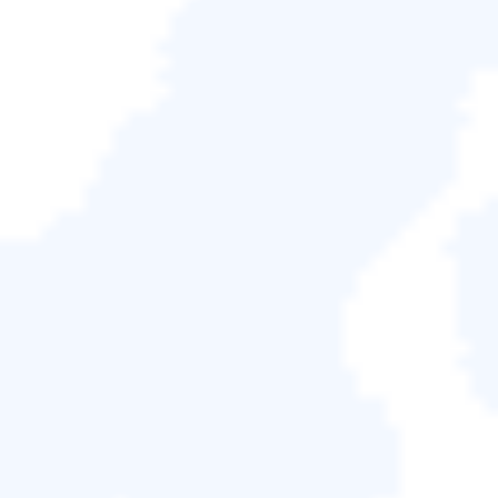
EaseUS RepairVideo
>
影片修復教學
PNG 線上修復工具：快速修復
損壞的 PNG 檔案！
人們更喜歡在網路上使用 PNG檔案格式，如今，標誌
也採用這種格式製作。知名平面設計師專業地使用這
種格式將文件上傳到網路上。可惜的是，很少人了解
這種檔案格式。因此，在今天的文章中，我們將重點
放在 PNG檔案格式、損壞的
PNG 修復工具線上
、修
復軟體PNG 檔案的最佳方法等等。