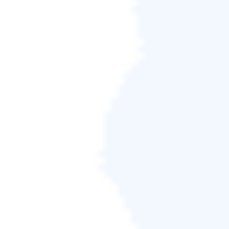
Aspose.3D Web 線上 PNG 修
復工具
PGN線上web
Aspose.3D
可以修復您的來源 PNG 檔
案以供列印。以下是在 Aspose.com 上修復 PNG 檔案
的方法：
步驟 1.
點選「拖曳或上傳您的檔案」選項，或選擇
PNG 檔案並將其直接拖曳到此部分。