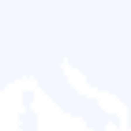
PNG 檔案。
這款專業的修復工具可以幫助您
免費修復損壞的圖像
線上
，並使用進階演算法修復嚴重損壞的圖像。除了
PNG檔案格式外，此工具還可以修復其他圖片檔案格
式，包括 JPEG、TIFF、JPG、ARW、GIF 等。
✨EaseUS線上照片修復工具的主要功能：
修復各個損壞程度的圖片，例如黑暗、顆粒狀、褪
色和像素化的照片。
聰明地檢索有刮痕或過時的圖片，並使用多種 AI 效
果為黑白圖片著色。
修復來自不同儲存裝置的嚴重損壞或損壞的圖片，
例如
修復來自 SD 卡、相機、USB 等的 PNG 檔
案
。
以下是使用此強大的 PNG 修復工具線上的步驟：
步驟1.
點選按鈕，開啟EaseUS線上照片修復頁面。若