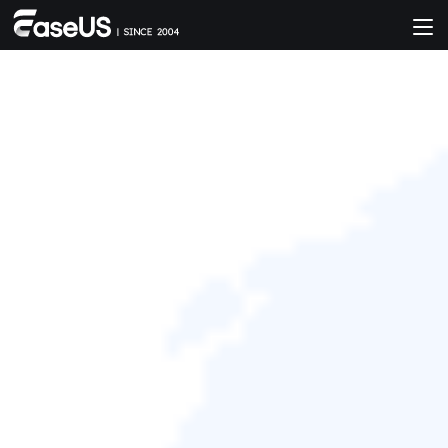
EaseUS RepairVideo
免費的線上影片修復工具，可以
輕鬆修復損毀、故障、無法播放
的 MP4、MOV、MKV、AVI、
3GP、MXF 檔案。只需簡單點擊
幾下即可上傳損壞的影片並修
復！
立即修復
適合所有影片類型