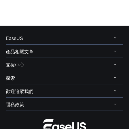
EaseUS
產品相關文章
關於 EaseUS
支援中心
評測&獎項
Windows 資料救援
代理商
探索
Mac 資料救援
支援中心
代理商登入
電腦磁碟管理
歡迎追蹤我們
下載中心
線上商店
商業聯盟
電腦備份與還原
Chat 支援
隱私政策
資料及硬碟救援服務



學生優惠
電腦螢幕錄製
售前咨詢
遠端協助服務
我的帳戶
解除安裝
IPhone 資料傳輸
聯絡 EaseUS
軟體 OEM 方案服務