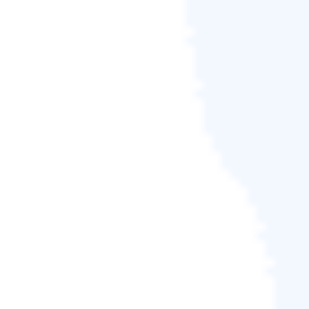
步驟2.
點選「立即修復」開始準備損壞的PNG檔案。
PNG 修復工具在線常見問題解
答
請考慮以下常見問題以更好地理解該主題：
如何免費修復損壞的 PNG檔案？
您可以使用系統檔案檢查器免費修復損壞的 PNG檔
案。作為 MS Windows 的內建實用程序，此工具可協
助使用者擷取 Windows 系統中所有損壞的檔案。因
此，此工具對於修復損壞的 PNG 檔案非常有用。此
外，修復此類輸入或檔案的最佳方法是安裝EaseUS線
上照片修復工具。
如何恢復照片的損壞？