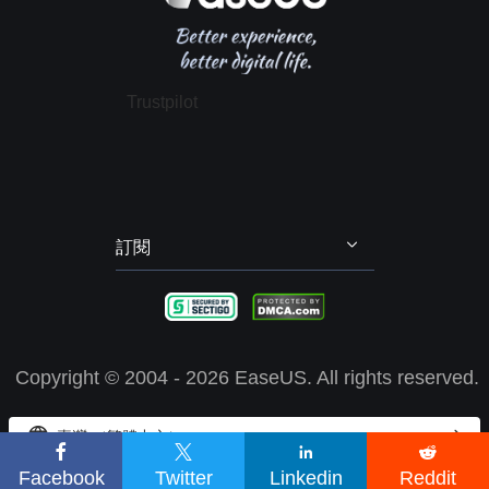
推薦朋友
退款政策
電腦技巧
隱私政策
授權協議
Trustpilot
政策 & 條款
訂閱
Copyright ©
2004 - 2026
EaseUS. All rights reserved.


臺灣 （繁體中文）




EaseUS 使用 cookie 來確保您在我們的網站上獲得最佳體驗。
了解
Facebook
Twitter
Linkedin
Reddit
更多
我知道了