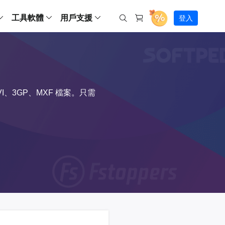
工具軟體
用戶支援
登入
螢幕錄影
ws
ns
Backup
支援中心
Partition Master Free
Todo PCTrans
iPhone Data Transfer
Todo Backup Free
Free
Free
RecExperts Wind
Windows
Mac
IOS
電腦
電腦
具
資料
份還原方案
指南/激活碼/連絡方式
RecExperts
Partition Master Pro
Todo PCTrans
iPhone Data Transfer
Todo Backup Home
Pro
Pro
RecExperts Mac
Data Recovery Free
Data Recovery Free
Data Recovery Free
影片修復
Video Downloade
錄影片/音樂/網路攝影機畫面
Backup Enterprise
下載中心
、3GP、MXF 檔案。只需
Partition Master Enterprise
Todo Backup Mac
Data Recovery Pro
Data Recovery Pro
Data Recovery Pro
照片修復
Video Downloade
 資料
和伺服器備份解決方案
下載並安裝軟體
ScreenShot
Partition Master 版本對比
Data Recovery Technician
Data Recovery Technician
檔案修復
擷取電腦螢幕畫面
Android
線上
Chat 支援
程式
熱門教學
連絡技術人員
線上工具
Data Recovery Free
(線上) Video Down
al Management
(線上) Screen Recorder
理並遠端遙控備份
免費線上錄影
SD 卡救援
售前咨詢
Data Recovery Pro
(線上) 影片修復
傳輸軟體
咨詢銷售服務人員
USB 救援
影片與音訊工具
m Deploy
Data Recovery App
(線上) 照片修復
indows 部署
SSD 外接硬碟救援
遠程協助服務
Video Editor
(線上) 檔案修復
o Go 製作工具
一對一遠程協助，解決問題速度
專業影片剪輯軟體
資源回收桶救援