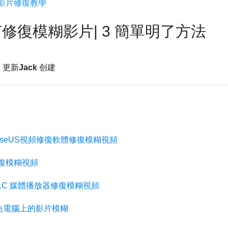
影片修復教學
更多資料救援軟體
Exchange Recovery
修復模糊影片| 3 簡單明了方法
EDB 資料還原 & 修復
Email Recovery
日 更新
Jack
创建
Outlook 電子郵件還原
MS SQL Recovery
MS SQL 資料庫還原
EaseUS視頻修復軟體修復模糊視頻
修復模糊視頻
 VLC 媒體播放器修復模糊視頻
免電腦上的影片模糊