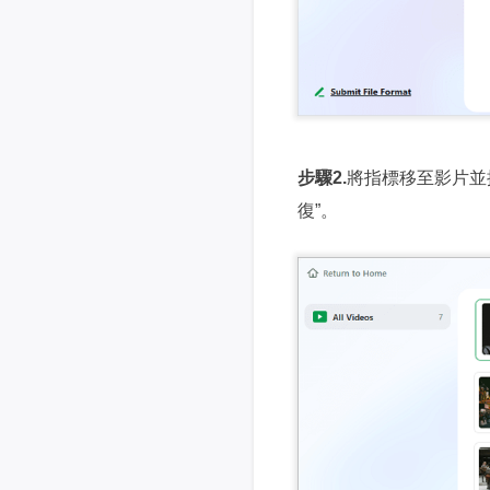
步驟2.
將指標移至影片並
復”。