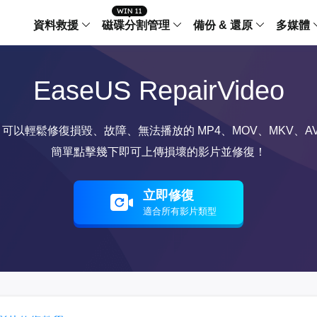
資料救援
磁碟分割管理
備份 & 還原
多媒體
傳輸軟體
EaseUS RepairVideo
Data Recovery Wizard
Partition Master Windo
Todo PCTra
Todo 
Windows 資料救援
Windows 磁碟分割管理工
電腦之間傳輸
個人備
檔案管理
Data Recovery Wizard for Mac
Partition Master Mac
MobiMover
Todo 
以輕鬆修復損毀、故障、無法播放的 MP4、MOV、MKV、AVI
Mac 資料救援
Mac 磁碟分割管理工具
傳輸 IPhone
工作站
iPhone 工具軟體
簡單點擊幾下即可上傳損壞的影片並修復！
中央控管
更多產品軟體
MobiSaver (IOS & Android)
Disk Copy
AppMove
手機資料救援
磁碟克隆工具
電腦之間轉移
立即修復
Centr
適合所有影片類型
集中管
Partition Recovery
ChatTrans
還原丢失的磁區
WhatsApp 
Syste
智能 W
Fixo
OS2Go
AI-Powered
Windows T
修復影片、照片和檔案