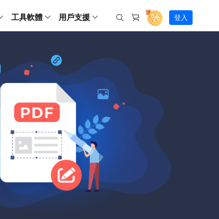
工具軟體
用戶支援
登入
螢幕錄影
ws
ns
Backup
支援中心
Partition Master Free
Todo PCTrans
iPhone Data Transfer
Todo Backup Free
Free
Free
RecExperts Wind
Windows
Mac
IOS
電腦
電腦
具
資料
份還原方案
指南/激活碼/連絡方式
RecExperts
Partition Master Pro
Todo PCTrans
iPhone Data Transfer
Todo Backup Home
Pro
Pro
RecExperts Mac
Data Recovery Free
Data Recovery Free
Data Recovery Free
影片修復
Video Downloade
錄影片/音樂/網路攝影機畫面
Backup Enterprise
下載中心
Partition Master Enterprise
Todo Backup Mac
Data Recovery Pro
Data Recovery Pro
Data Recovery Pro
照片修復
Video Downloade
 資料
和伺服器備份解決方案
下載並安裝軟體
ScreenShot
Partition Master 版本對比
Data Recovery Technician
Data Recovery Technician
檔案修復
擷取電腦螢幕畫面
Android
線上
Chat 支援
程式
熱門教學
連絡技術人員
線上工具
Data Recovery Free
(線上) Video Down
al Management
(線上) Screen Recorder
理並遠端遙控備份
免費線上錄影
SD 卡救援
售前咨詢
Data Recovery Pro
(線上) 影片修復
傳輸軟體
咨詢銷售服務人員
USB 救援
影片與音訊工具
m Deploy
Data Recovery App
(線上) 照片修復
indows 部署
SSD 外接硬碟救援
遠程協助服務
Video Editor
(線上) 檔案修復
o Go 製作工具
一對一遠程協助，解決問題速度
專業影片剪輯軟體
資源回收桶救援