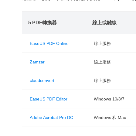
5 PDF轉換器
線上或離線
EaseUS PDF Online
線上服務
Zamzar
線上服務
cloudconvert
線上服務
EaseUS PDF Editor
Windows 10/8/7
Adobe Acrobat Pro DC
Windows 和 Mac