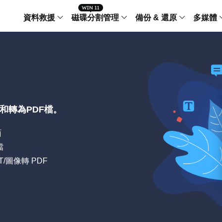
資料救援
磁碟分割管理
備份 & 還原
多媒體
傳輸軟體
Data Recovery Wizard
Partition Master Windo
Todo PCTra
Todo 
Windows 資料救援
Windows 磁碟分割管理工
電腦之間傳輸
個人備
檔案管理
Data Recovery Wizard for Mac
Partition Master Mac
MobiMover
Todo 
Mac 資料救援
Mac 磁碟分割管理工具
傳輸 IPhone
工作站
iPhone 工具軟體
理和轉為PDF檔。
中央控管
更多產品軟體
MobiSaver (IOS & Android)
Disk Copy
AppMove
面
手機資料救援
磁碟克隆工具
電腦之間轉移
Centr
檔
集中管
Partition Recovery
ChatTrans
PPT/圖像轉 PDF
還原丢失的磁區
WhatsApp 
Syste
智能 W
Fixo
OS2Go
AI-Powered
Windows T
修復影片、照片和檔案