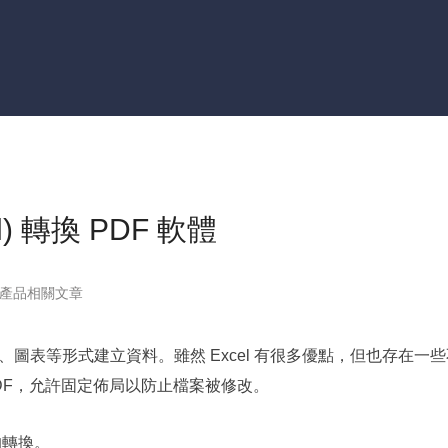
更多資料救援軟體
Exchange Recovery
EDB 資料還原 & 修復
Email Recovery
Outlook 電子郵件還原
MS SQL Recovery
MS SQL 資料庫還原
l) 轉換 PDF 軟體
產品相關文章
X 以列、圖表等形式建立資料。雖然 Excel 有很多優點，但也存在一
DF，允許固定佈局以防止檔案被修改。
 的轉換。