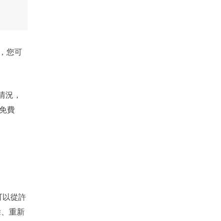
，您可
情況，
佳免費
您可以從許
除、重新