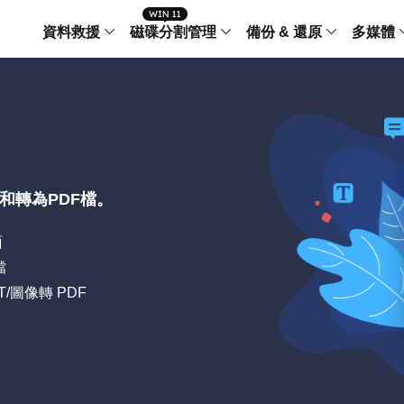
資料救援
磁碟分割管理
備份 & 還原
多媒體
傳輸軟體
Data Recovery Wizard
Partition Master Windo
Todo PCTra
Todo 
Windows 資料救援
Windows 磁碟分割管理工
電腦之間傳輸
個人備
檔案管理
Data Recovery Wizard for Mac
Partition Master Mac
MobiMover
Todo 
Mac 資料救援
Mac 磁碟分割管理工具
傳輸 IPhone
工作站
iPhone 工具軟體
理和轉為PDF檔。
中央控管
更多產品軟體
MobiSaver (IOS & Android)
Disk Copy
AppMove
面
手機資料救援
磁碟克隆工具
電腦之間轉移
Centr
檔
集中管
Partition Recovery
ChatTrans
PPT/圖像轉 PDF
還原丢失的磁區
WhatsApp 
Syste
智能 W
Fixo
OS2Go
AI-Powered
Windows T
修復影片、照片和檔案