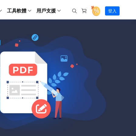
工具軟體
用戶支援
登入
螢幕錄影
ws
ns
Backup
支援中心
Partition Master Free
Todo PCTrans
iPhone Data Transfer
Todo Backup Free
Free
Free
RecExperts Wind
Windows
Mac
IOS
電腦
電腦
具
資料
份還原方案
指南/激活碼/連絡方式
RecExperts
Partition Master Pro
Todo PCTrans
iPhone Data Transfer
Todo Backup Home
Pro
Pro
RecExperts Mac
Data Recovery Free
Data Recovery Free
Data Recovery Free
影片修復
Video Downloade
錄影片/音樂/網路攝影機畫面
Backup Enterprise
下載中心
Partition Master Enterprise
Todo Backup Mac
Data Recovery Pro
Data Recovery Pro
Data Recovery Pro
照片修復
Video Downloade
 資料
和伺服器備份解決方案
下載並安裝軟體
ScreenShot
Partition Master 版本對比
Data Recovery Technician
Data Recovery Technician
檔案修復
擷取電腦螢幕畫面
Android
線上
Chat 支援
程式
熱門教學
連絡技術人員
線上工具
Data Recovery Free
(線上) Video Down
al Management
(線上) Screen Recorder
理並遠端遙控備份
免費線上錄影
SD 卡救援
售前咨詢
Data Recovery Pro
(線上) 影片修復
傳輸軟體
咨詢銷售服務人員
USB 救援
影片與音訊工具
m Deploy
Data Recovery App
(線上) 照片修復
indows 部署
SSD 外接硬碟救援
遠程協助服務
Video Editor
(線上) 檔案修復
o Go 製作工具
一對一遠程協助，解決問題速度
專業影片剪輯軟體
資源回收桶救援