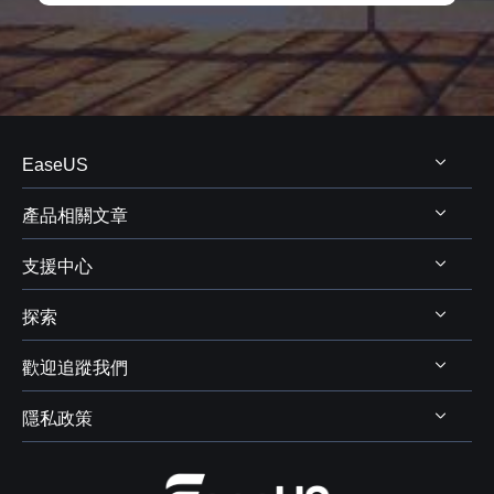
EaseUS
產品相關文章
關於 EaseUS
支援中心
評測&獎項
Windows 資料救援
代理商
探索
Mac 資料救援
支援中心
代理商登入
電腦磁碟管理
歡迎追蹤我們
下載中心
線上商店
商業聯盟
電腦備份與還原
Chat 支援
隱私政策
資料及硬碟救援服務



學生優惠
電腦螢幕錄製
售前咨詢
遠端協助服務
我的帳戶
解除安裝
IPhone 資料傳輸