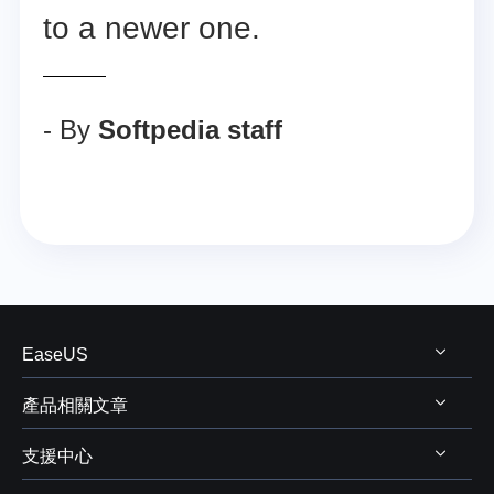
to a newer one.
- By
Softpedia staff
EaseUS
產品相關文章
關於 EaseUS
支援中心
評測&獎項
Windows 資料救援