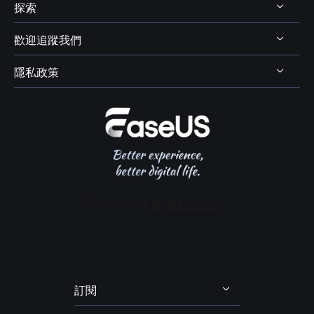
代理商
探索
Mac 資料救援
支援中心
代理商登入
電腦磁碟管理
歡迎追蹤我們
下載中心
線上商店
商業聯盟
電腦備份與還原
Chat 支援
隱私政策
資料及硬碟救援服務



學生優惠
電腦螢幕錄製
售前咨詢
遠端協助服務
我的帳戶
解除安裝
IPhone 資料傳輸
聯絡 EaseUS
軟體 OEM 方案服務
推薦朋友
退款政策
電腦技巧
隱私政策
授權協議
政策 & 條款
訂閱