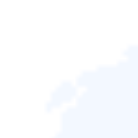
程式、設定、帳戶、密碼等）轉移
到新電腦、硬碟或 Windows 作業
系統，同時確保您的資料安全。
免費試用

專設計用於電腦遷移操
作的好用且可靠的軟體