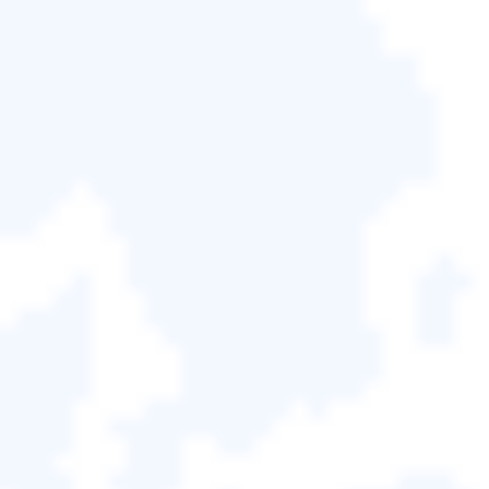
Free
在電腦之間免費傳輸使用者
帳戶和設定、2GB 資料和 5
個程式，包含 Steam、
Youtube、Zoom、Netflix
等。