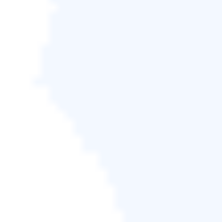
值最高的版本，讓 IT 管理
員和服務商能夠以最低的成
本靈活啟用多部電腦。
免費試用
了解更多
