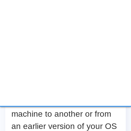


EaseUS Todo PCTrans Free
is a useful and and reliable
software solution created to
serve in computer migration
operations, be it from one
machine to another or from
an earlier version of your OS