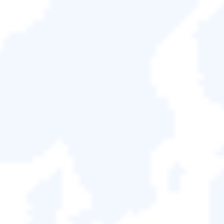
救援 Windows 10 遺失分割區上的資
料
「如何救回Windows 10中不見的分割區？有人遇到這種
狀況並順利解決的嗎？早上打開電腦準備發信息給客戶時
才發現某個磁碟分割區及裡面存放的合同和重要檔案都不
見了!我猜分割區可能是昨天家裡小朋友玩遊戲時不小心誤
刪除了。現在真的是無比煩躁，有試過一些部落客推薦的
方法，然而都不管用!我現在急著要用這些文件，有沒有人
能幫幫我教我怎麼救援丟失的磁碟分割區?感激不盡!」
推薦方法 — 還原 Windows 10丟失的
分割區
很多用戶一發現檔案或資料不見了都選擇去專業的資料救
援中心尋求幫助，但有部分使用者曾抱怨並非所有的資料
都能夠順利救回來，可能只找回其中的一部分，而他們迫