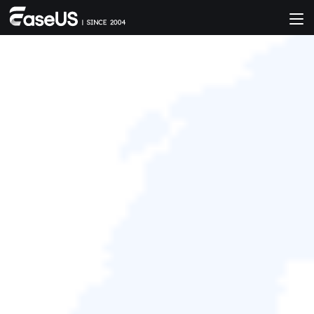
救援Windows 10中消失的分割區
Agnes
於 2024/09/20 更新 分割區恢復
摘要
要怎麼救回Windows中遺失分割區的嗎？現在，EaseUS
Partition Recovery 為您提供最可靠的解決方案，幫您恢
復Windows 10丟失的分割區。