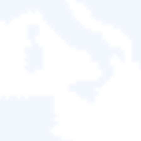
還原丟失的磁碟分區步驟解說:
步驟1. 在PC上運行分割區恢復軟體—EaseUS Partition
Recovery
選擇丟失分割區的磁碟或設備，單擊「掃描」繼續。