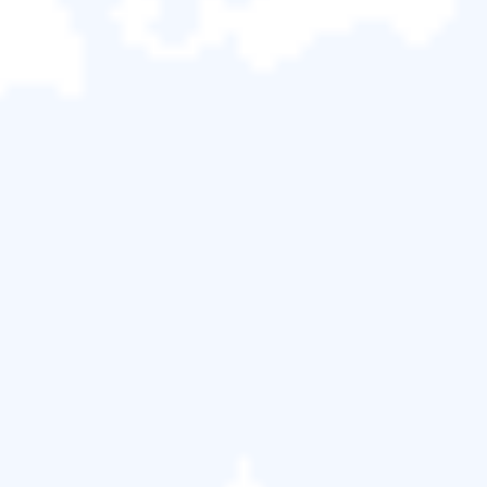
切想要找回所有丟失的私人資料和檔案 。
如果你也擔心資料救援中心無法滿足您的需求，那麼這裡
有個不同的解決方案。建議用戶使用強大的分割區恢復軟
體—
EaseUS Partition Recovery
，幫您
還原磁碟分區
並
救
回硬碟分割區
的資料/檔案/數據。
立即下載
支援 Windows 11/10
如何用 EaseUS Partition Recovery
救援 Windows 上丟失的分割區？
你的 Windows 10 分割區遺失了嗎？別擔心，EaseUS 分
割區救援軟體即刻幫您找回丟失的分割區。