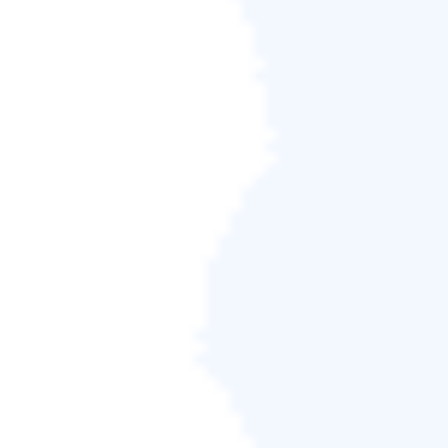
預覽丟失分割區的內容。單擊「確定」後點擊「執行」開
始恢復丟失的分區。