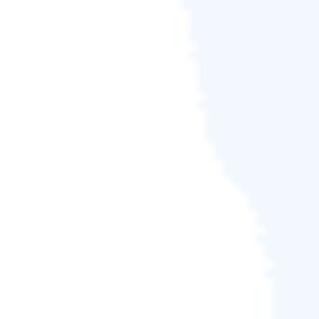
步驟 4. 單擊「立即恢復」 恢復磁碟分區