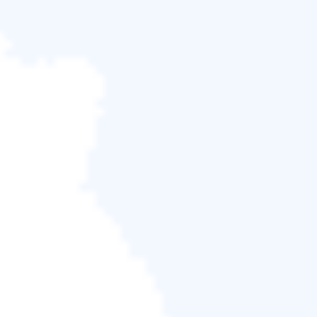
步驟 3. 預覽並恢復丟失的分割區
雙擊標記為「丟失的」且健康度為「優」的磁碟分區。