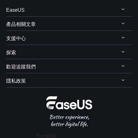
EaseUS
產品相關文章
關於 EaseUS
支援中心
評測&獎項
Windows 資料救援
代理商
探索
Mac 資料救援
支援中心
代理商登入
電腦磁碟管理
歡迎追蹤我們
下載中心
線上商店
商業聯盟
電腦備份與還原
Chat 支援
隱私政策
資料及硬碟救援服務



學生優惠
電腦螢幕錄製
售前咨詢
遠端協助服務
我的帳戶
解除安裝
IPhone 資料傳輸
聯絡 EaseUS
軟體 OEM 方案服務
推薦朋友
退款政策
電腦技巧
隱私政策
授權協議
Trustpilot