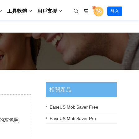
工具軟體
用戶支援
登入
螢幕錄影
ws
ns
Backup
支援中心
Partition Master Free
Todo PCTrans
iPhone Data Transfer
Todo Backup Free
Free
Free
RecExperts Wind
Windows
Mac
IOS
電腦
電腦
具
資料
份還原方案
指南/激活碼/連絡方式
RecExperts
Partition Master Pro
Todo PCTrans
iPhone Data Transfer
Todo Backup Home
Pro
Pro
RecExperts Mac
Data Recovery Free
Data Recovery Free
Data Recovery Free
影片修復
Video Downloade
錄影片/音樂/網路攝影機畫面
Backup Enterprise
下載中心
Partition Master Enterprise
Todo Backup Mac
Data Recovery Pro
Data Recovery Pro
Data Recovery Pro
照片修復
Video Downloade
 資料
和伺服器備份解決方案
下載並安裝軟體
ScreenShot
Partition Master 版本對比
Data Recovery Technician
Data Recovery Technician
檔案修復
擷取電腦螢幕畫面
Android
線上
Chat 支援
程式
熱門教學
連絡技術人員
線上工具
相關產品
Data Recovery Free
(線上) Video Down
al Management
(線上) Screen Recorder
理並遠端遙控備份
免費線上錄影
SD 卡救援
售前咨詢
Data Recovery Pro
(線上) 影片修復
傳輸軟體
咨詢銷售服務人員
EaseUS MobiSaver Free
USB 救援
影片與音訊工具
m Deploy
Data Recovery App
(線上) 照片修復
indows 部署
EaseUS MobiSaver Pro
 上的灰色照
SSD 外接硬碟救援
遠程協助服務
Video Editor
(線上) 檔案修復
o Go 製作工具
一對一遠程協助，解決問題速度
專業影片剪輯軟體
資源回收桶救援