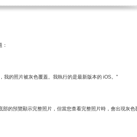
更多資料救援軟體
Exchange Recovery
EDB 資料還原 & 修復
Email Recovery
Outlook 電子郵件還原
題：
MS SQL Recovery
MS SQL 資料庫還原
問題，我的照片被灰色覆蓋。我執行的是最新版本的 iOS。”
有問題。底部的預覽顯示完整照片，但當您查看完整照片時，會出現灰