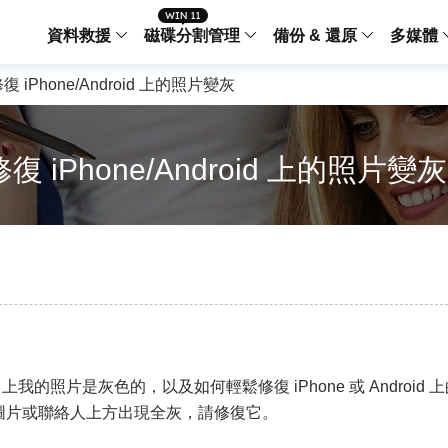
資料救援
磁碟分割管理
備份 & 還原
多媒體
復 iPhone/Android 上的照片變灰
傳輸軟體
Data Recovery Wizard
Partition Master Windo
Todo PCTra
Todo 
Windows 資料救援
Windows 磁碟分割管理工
電腦之間傳輸
個人備
檔案管理
復 iPhone/Android 上的照片變灰
Data Recovery Wizard for Mac
Partition Master Mac
MobiMover
Todo 
Mac 資料救援
Mac 磁碟分割管理工具
傳輸 IPhone
工作站
iPhone 工具軟體
中央控管
更多產品軟體
MobiSaver (IOS & Android)
Disk Copy
AppMove
手機資料救援
磁碟克隆工具
電腦之間轉移
Centr
集中管
Partition Recovery
ChatTrans
還原丢失的磁區
WhatsApp 
Syste
智能 W
d 上我的照片是灰色的，以及如何輕鬆修復 iPhone 或 Android
Fixo
OS2Go
AI-Powered
Windows T
修復影片、照片和檔案
 上看到圖片或聯絡人上方出現全灰，請修復它。