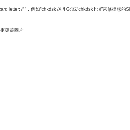
sd card letter: /f ”，例如“chkdsk /X /f G:”或“chkdsk h: /f”來