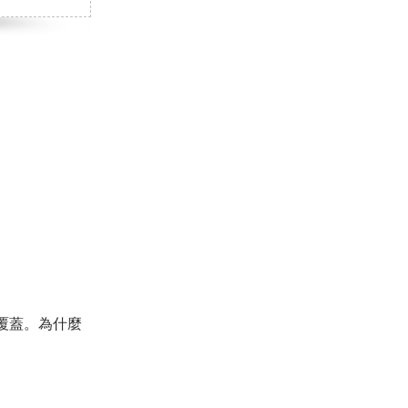
推薦朋友
Video Downloader
邀請好友，賺取獎勵
下載線上影片/音樂
EaseUS VoiceWave
即時變聲
EaseUS VideoKit
多功能影片工具
AI 工具
(線上) Vocal Remover
線上刪除人聲
MakeMyAudio
錄音和轉檔
色覆蓋。為什麼