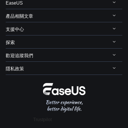
EaseUS
產品相關文章
關於 EaseUS
支援中心
評測&獎項
Windows 資料救援
代理商
探索
Mac 資料救援
支援中心
代理商登入
電腦磁碟管理
歡迎追蹤我們
下載中心
線上商店
商業聯盟
電腦備份與還原
Chat 支援
隱私政策
資料及硬碟救援服務



學生優惠
電腦螢幕錄製
售前咨詢
遠端協助服務
我的帳戶
解除安裝
IPhone 資料傳輸
聯絡 EaseUS
軟體 OEM 方案服務
推薦朋友
退款政策
電腦技巧
隱私政策
授權協議
Trustpilot