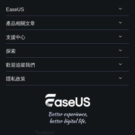
EaseUS
產品相關文章
關於 EaseUS
支援中心
評測&獎項
Windows 資料救援
代理商
探索
Mac 資料救援
支援中心
代理商登入
電腦磁碟管理
歡迎追蹤我們
下載中心
線上商店
商業聯盟
電腦備份與還原
Chat 支援
隱私政策
資料及硬碟救援服務



學生優惠
電腦螢幕錄製
售前咨詢
遠端協助服務
我的帳戶
解除安裝
IPhone 資料傳輸
聯絡 EaseUS
軟體 OEM 方案服務
推薦朋友
退款政策
電腦技巧
隱私政策
授權協議
Trustpilot