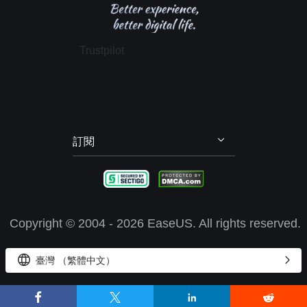
隱私政策
授權協議
Trustpilot
政策 & 條款
訂閱
Copyright ©
2004 - 2026
EaseUS. All rights reserved.


臺灣 （繁體中文）




EaseUS 使用 cookie 來確保您在我們的網站上獲得最佳體驗。
了解