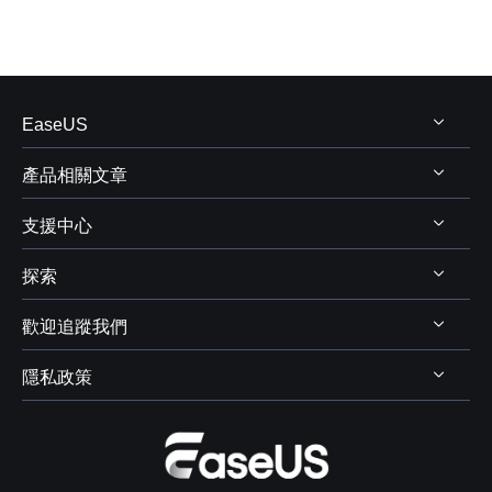
EaseUS
產品相關文章
關於 EaseUS
支援中心
評測&獎項
Windows 資料救援
代理商
探索
Mac 資料救援
支援中心
代理商登入
電腦磁碟管理
歡迎追蹤我們
下載中心
線上商店
商業聯盟
電腦備份與還原
Chat 支援
隱私政策
資料及硬碟救援服務



學生優惠
電腦螢幕錄製
售前咨詢
遠端協助服務
我的帳戶
解除安裝
IPhone 資料傳輸
聯絡 EaseUS
軟體 OEM 方案服務
推薦朋友
退款政策
電腦技巧