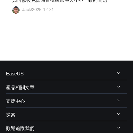
如何修復克隆時目標磁碟區大小不一致的問題
Jack/2025-12-31
EaseUS
產品相關文章
關於 EaseUS
支援中心
評測&獎項
Windows 資料救援
代理商
探索
Mac 資料救援
支援中心
代理商登入
電腦磁碟管理
歡迎追蹤我們
下載中心
線上商店