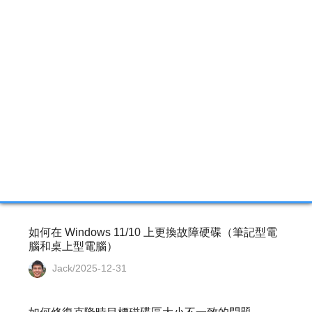
相關文章
如何從有壞扇區的硬碟恢復數據
Jack/2025-12-31
（最簡單的方法）如何使用最佳 SSD 克隆軟體將
2.5 SSD 克隆到 M.2
Agnes/2025-12-31
如何在 Windows 11/10 上更換故障硬碟（筆記型電
腦和桌上型電腦）
Jack/2025-12-31