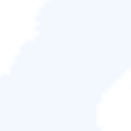
使用 Windows To Go
使用 Windows 備份和還原
將作業系統克隆到 USB 的好處
將作業系統保存在 USB 隨身碟上有許多優點，包括：
✅輕鬆便攜：
將作業系統複製到 USB 上，即可隨身
攜帶作業系統。這對於在不同電腦上使用自訂作業
系統，或隨時隨地排除電腦故障和維修非常有用。
✅資料復原：
如果您的電腦崩潰或感染了惡意軟體，
則在 pendrive 上複製作業系統可以讓您使用它啟動
您的電腦並存取您的檔案和資料，而無需存取損壞
的作業系統。
✅備份與災難復原：
將作業系統複製到 USB 上，可
為您的系統提供額外的備份，以防主作業系統損壞
或無法存取。如果系統發生故障或硬體故障，這可