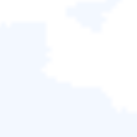
免費下載
支援Windows 11/10/8.1/8/7/Vista/XP
🚀 關鍵要點：如何使用EaseUS Disk Copy將作業系
統複製到 USB
在您的筆記型電腦上下載並啟動EaseUS Disk
Copy。
點選“分割區模式”，選擇來源分割區（C碟，通常是
系統碟），點選“下一步”繼續。
選擇 USB 作為目標磁碟，選擇一個分割區，然後按
一下下一步。
調整分區佈局，然後按一下繼續以開始複製。
無需按照以下步驟操作，即可輕鬆將 Windows 作業
系統複製到 USB。