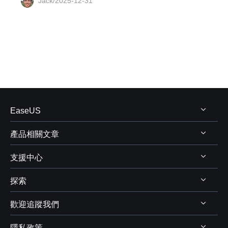
Jack/2025-12-31
EaseUS
產品相關文章
關於 EaseUS
支援中心
評測&獎項
Windows 資料救援
代理商
探索
Mac 資料救援
支援中心
代理商登入
電腦磁碟管理
歡迎追蹤我們
下載中心
線上商店
商業聯盟
電腦備份與還原
Chat 支援
隱私政策