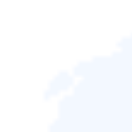
便地隨身攜帶和使用。如果您的硬碟發生故障，將作
業系統複製到 USB 可以方便地成功啟動電腦。此外，
您還可以將其用作備份，並在作業系統崩潰時還原系
統。
不知道怎麼做？別擔心；EaseUS的這篇指南將教你
如
何將作業系統從你的筆記型電腦複製到 U 盤，
三種方
法分別是：專業的作業系統遷移工具、EaseUS Disk
Copy、Windows To Go 以及 Windows 備份與還原。
繼續閱讀，找到你喜歡的方法。
📚頁面內容：
將作業系統克隆到 USB 的好處
選擇一種方法將作業系統從筆記型電腦複製到
PenDrive
最簡單的方法：使用專業遷移工具將作業系統複
製到 USB
🎁