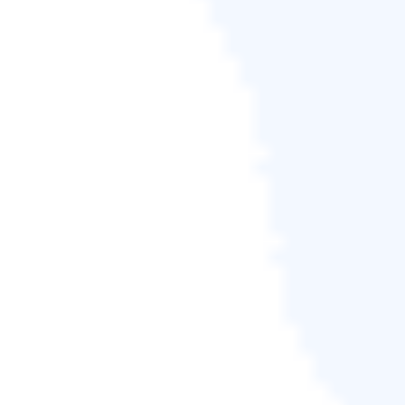
原因還有：
下載並建立 Windows 10 To Go
使用 Windows 備份和還原
除了上述兩種方法外，您還可以嘗試另一種方法，將
Windows作業系統複製到 U 碟，即使用
Windows 備份
與還原
。此內建工具可讓您在 USB 隨身碟上建立系統
圖片，並在需要時將其還原到電腦。但是，與EaseUS
Disk Copy和 Windows To Go 相比，備份與還原只能