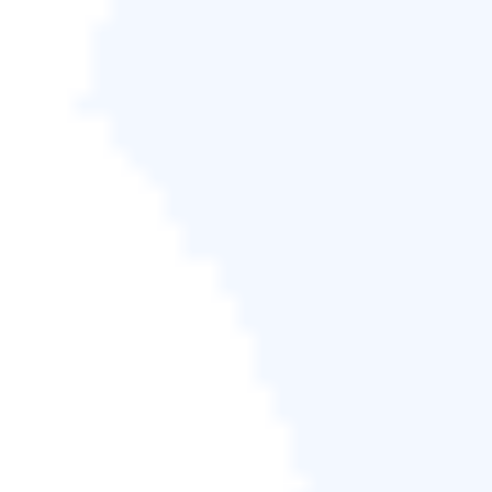
步驟4.
等待分區克隆完成。
這篇貼文有用嗎？分享在社群媒體上，幫助其他人輕
鬆將作業系統克隆到USB。
使用 Windows To Go