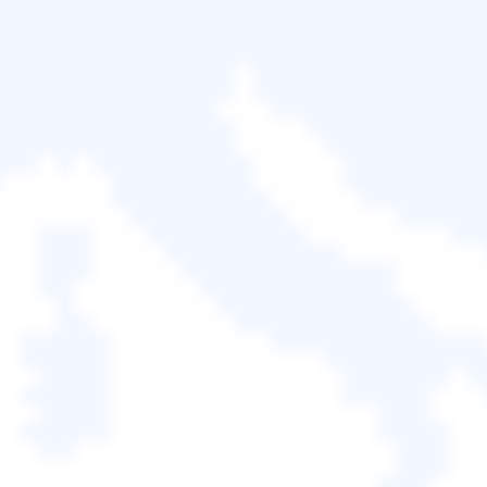
存空間足以容納整個作業系統檔案。
最簡單的方法：使用專業遷移工具
將作業系統複製到USB
要將 Windows 11/10/8/7作業系統從筆記型電腦複製到
USB 並成功啟動，
EaseUS Disk Copy
是最佳且最簡
單的方法。這款專業的磁碟複製工具隨附作業系統遷
移功能，只需點擊幾下即可完成。其介面簡潔，無論
您是新手還是專家，都能輕鬆操作。
使用EaseUS Disk Copy，您可以將作業系統複製到
USB 設備，而不會出現任何啟動問題，並在其他任何
電腦上無縫使用。更重要的是，當您的電腦崩潰或硬
碟發生故障時，您可以將其用作
Windows 可啟動復原
USB
裝置。還在等什麼？立即下載這款超棒的作業系
統遷移工具，複製您的作業系統裝置吧！