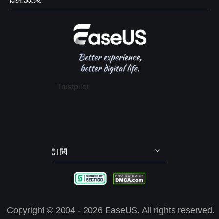
資料及硬碟救援服務



學生優惠
電腦螢幕錄製
售前咨詢
遠端協助服務
我的帳戶
解除安裝
IPhone 資料傳輸
聯絡 EaseUS
軟體 OEM 方案服務
推薦朋友
退款政策
電腦技巧
隱私政策
授權協議
Trustpilot
政策 & 條款
訂閱
Copyright ©
2004 - 2026
EaseUS. All rights reserved.