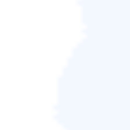
Windows To Go
是 Windows Enterprise 和 Windows
10 Education 中的一項功能，可建立可從 PC 上透過
USB 連接的外部磁碟機啟動的 Windows To Go 工作
區。 （取自微軟）
⚠️Microsoft 提示：
Windows To Go 已從
Windows 10 2004 版及更高版本作業系統移除。此
功能不包含支援功能更新，因此無法讓您保持最新
狀態。此外，它還需要特定型號的 USB (輸入)，而
許多 OEM 廠商已不再支援該型號的 USB。
如果您的筆記型電腦支援 Windows To Go，您可以將
作業系統複製到 USB 並從中啟動。但是，Windows
To Go 是否仍然可用？您可以在
適用於 Windows
11/10/8/7 的 Windows To Go 建立器
指南中尋找答案。