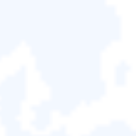
以成為您的救星。
選擇一種方法將作業系統從筆記型
電腦複製到 PenDrive
將 Windows 傳輸到 USB 的
方法有很多，您可以選擇
自己喜歡的一種。在本指南中，我們將向您展示三種
工具：EaseUS Disk Copy、Windows To Go 和