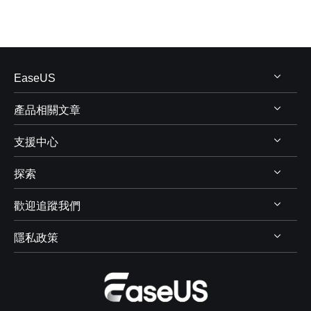
EaseUS
產品相關文章
關於 EaseUS
支援中心
評測&獎項
Windows 資料救援
代理商
探索
Mac 資料救援
支援中心
代理商登入
電腦磁碟管理
歡迎追蹤我們
下載中心
線上商店
商業聯盟
電腦備份與還原
Chat 支援
隱私政策
資料及硬碟救援服務



學生優惠
電腦螢幕錄製
售前咨詢
遠端協助服務
我的帳戶
解除安裝
IPhone 資料傳輸
聯絡 EaseUS
軟體 OEM 方案服務
推薦朋友
退款政策
電腦技巧