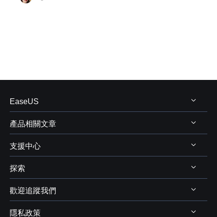
EaseUS
產品相關文章
關於 EaseUS
支援中心
評測&獎項
Windows 資料救援
代理商
探索
Mac 資料救援
支援中心
代理商登入
電腦磁碟管理
歡迎追蹤我們
下載中心
線上商店
商業聯盟
電腦備份與還原
Chat 支援
隱私政策
資料及硬碟救援服務


