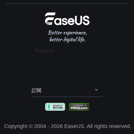
學生優惠
電腦螢幕錄製
售前咨詢
遠端協助服務
我的帳戶
解除安裝
IPhone 資料傳輸
聯絡 EaseUS
軟體 OEM 方案服務
推薦朋友
退款政策
電腦技巧
隱私政策
授權協議
Trustpilot
政策 & 條款
訂閱
Copyright ©
2004 - 2026
EaseUS. All rights reserved.