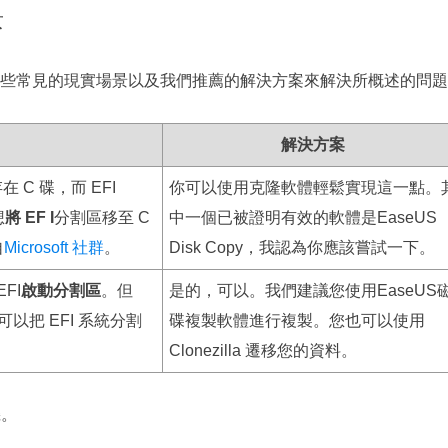
景
些常見的現實場景以及我們推薦的解決方案來解決所概述的問題
解決方案
 C 碟，而 EFI
你可以使用克隆軟體輕鬆實現這一點。
想
將 EF
I
分割區移至 C
中一個已被證明有效的軟體是EaseUS
自
Microsoft 社群
。
Disk Copy，我認為你應該嘗試一下。
EFI
啟動分割區
。但
是的，可以。我們建議您使用EaseUS
以把 EFI 系統分割
碟複製軟體進行複製。您也可以使用
Clonezilla 遷移您的資料。
機。