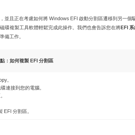
更多資料救援軟體
Exchange Recovery
 系統，並且正在考慮如何將 Windows EFI 啟動分割區遷移到另一個
EDB 資料還原 & 修復
磁碟複製工具軟體輕鬆完成此操作。我們也會告訴您在將
EFI 
Email Recovery
準備工作。
Outlook 電子郵件還原
MS SQL Recovery
點：如何複製 EFI 分割區
MS SQL 資料庫還原
opy。
目標磁碟連接到您的電腦。
區。
EFI 分割區。