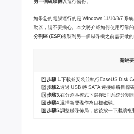
另一個磁碟機
以進行備份。
如果您的電腦運行的是 Windows 11/10/8/7
動器，請不要擔心。本文將介紹如何使用可靠的
分割區 (ESP)
複製到另一個磁碟機之前需要做的
關鍵要
1️⃣
步驟 1.
下載並安裝並執行EaseUS Disk C
2️⃣
步驟2.
透過 USB 轉 SATA 連接線將
3️⃣
步驟3.
在分割區模式下選擇EFI系統分割
4️⃣
步驟4.
選擇新硬碟作為目標磁碟。
5️⃣
步驟5.
調整磁碟佈局，然後按一下繼續複製 