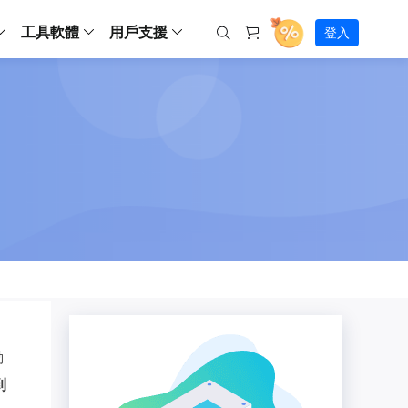
工具軟體
用戶支援
登入
螢幕錄影
ws
ns
Backup
支援中心
Partition Master Free
Todo PCTrans
iPhone Data Transfer
Todo Backup Free
Free
Free
RecExperts Wind
Windows
Mac
IOS
電腦
電腦
具
資料
份還原方案
指南/激活碼/連絡方式
RecExperts
Partition Master Pro
Todo PCTrans
iPhone Data Transfer
Todo Backup Home
Pro
Pro
RecExperts Mac
Data Recovery Free
Data Recovery Free
Data Recovery Free
影片修復
Video Downloade
錄影片/音樂/網路攝影機畫面
Backup Enterprise
下載中心
Partition Master Enterprise
Todo Backup Mac
Data Recovery Pro
Data Recovery Pro
Data Recovery Pro
照片修復
Video Downloade
 資料
和伺服器備份解決方案
下載並安裝軟體
ScreenShot
Partition Master 版本對比
Data Recovery Technician
Data Recovery Technician
檔案修復
擷取電腦螢幕畫面
Android
線上
Chat 支援
程式
熱門教學
連絡技術人員
線上工具
Data Recovery Free
(線上) Video Down
al Management
(線上) Screen Recorder
理並遠端遙控備份
免費線上錄影
SD 卡救援
售前咨詢
Data Recovery Pro
(線上) 影片修復
傳輸軟體
咨詢銷售服務人員
USB 救援
影片與音訊工具
m Deploy
Data Recovery App
(線上) 照片修復
indows 部署
SSD 外接硬碟救援
遠程協助服務
動
Video Editor
(線上) 檔案修復
o Go 製作工具
一對一遠程協助，解決問題速度
專業影片剪輯軟體
到
資源回收桶救援