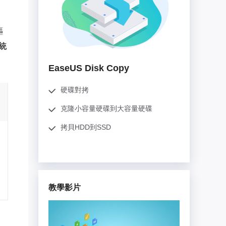
推薦朋友
Video Downloader
邀請好友，賺取獎勵
下載線上影片/音樂
驅
EaseUS VoiceWave
系統
即時變聲
EaseUS Disk Copy
EaseUS VideoKit
多功能影片工具
硬碟對拷
克隆小容量硬碟到大容量硬碟
AI 工具
拷貝HDD到SSD
(線上) Vocal Remover
線上刪除人聲
MakeMyAudio
錄音和轉檔
教學影片