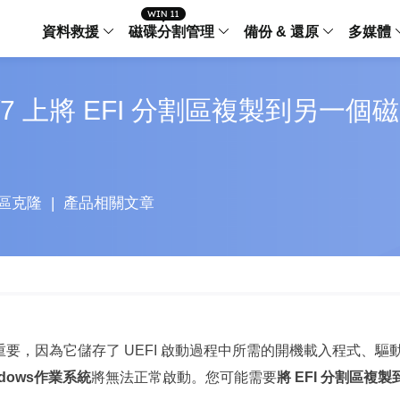
資料救援
磁碟分割管理
備份 & 還原
多媒體
傳輸軟體
0/8/7 上將 EFI 分割區複製到另一個磁
Data Recovery Wizard
Partition Master Windo
Todo PCTra
Todo 
Windows 資料救援
Windows 磁碟分割管理工
電腦之間傳輸
個人備
檔案管理
Data Recovery Wizard for Mac
Partition Master Mac
MobiMover
Todo 
Mac 資料救援
Mac 磁碟分割管理工具
傳輸 IPhone
工作站
iPhone 工具軟體
區克隆
|
產品相關文章
中央控管
更多產品軟體
MobiSaver (IOS & Android)
Disk Copy
AppMove
手機資料救援
磁碟克隆工具
電腦之間轉移
Centr
集中管
Partition Recovery
ChatTrans
還原丢失的磁區
WhatsApp 
Syste
智能 W
Fixo
OS2Go
AI-Powered
至關重要，因為它儲存了 UEFI 啟動過程中所需的開機載入程式、驅
Windows T
修復影片、照片和檔案
ndows作業系統
將無法正常啟動。您可能需要
將 EFI 分割區複製