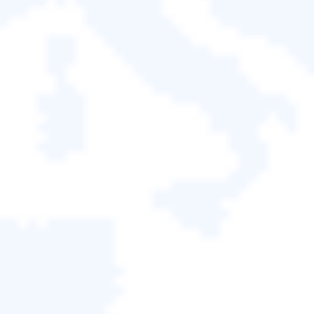
Image 無法正常運作？
要透過 Acronis True Image for Crucial 進行克隆，您
需要確保滿足所有要求，包括：軟體正在更新，您使
用的是 Crucial BX 系列或 MX 系列 SSD，並且您的驅
動器沒有錯誤。
除了這些要求之外，請確保還符合以下要求：
電纜連接正確
嘗試新的電纜以避免故障電纜
確保您的驅動器正常工作
Windows 中的 Acronis 需要可啟動媒體以避免其他
媒體衝突。
如果 Acronis 沒有初始化驅動器，請嘗試手動初始化
您的驅動器，因為它也是克隆的一部分。
100% 有效解決 Acronis True Image