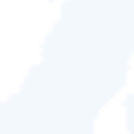
如果您還不知道這個神奇的軟體，Acronis True Image
for Crucial 是軟體用來複製和備份您的裝置和作業系統
以及您的檔案資料和設定的。 Acronis True Image for
Crucial 需要一些規格才能運行，否則會顯示以下錯
誤：
Crucial BX系列或MX系列SSD
Acronis True Image for Crucial 需要 Crucial BX 系列
或 MX 系列 SSD 從裝置或透過 SATA 或 SATA 電纜連
接的磁碟複製或備份您的資料，取決於您所使用的筆
記型電腦適配器；筆記型電腦或電腦。
需要更新
要執行其他程序，然後克隆（如備份、同步和儀表
板）需要從 Acronis 更新到不受限制的版本。
註冊碼