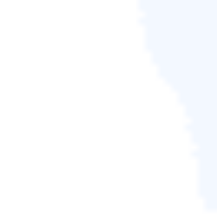
步驟4：
等待該過程完成。