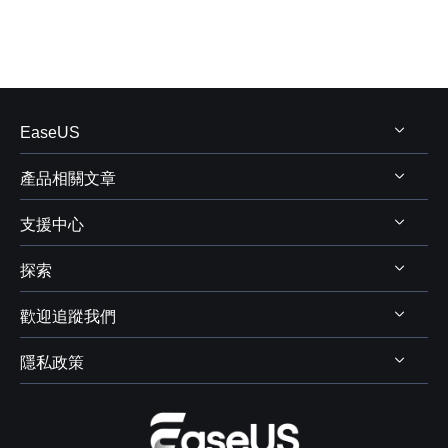
EaseUS
產品相關文章
關於 EaseUS
支援中心
評測&獎項
Windows 資料救援
代理商
探索
Mac 資料救援
支援中心
代理商登入
電腦磁碟管理
歡迎追蹤我們
下載中心
線上商店
商業聯盟
電腦備份與還原
Chat 支援
隱私政策
資料及硬碟救援服務



學生優惠
電腦螢幕錄製
售前咨詢
遠端協助服務
我的帳戶
解除安裝
IPhone 資料傳輸
聯絡 EaseUS
軟體 OEM 方案服務