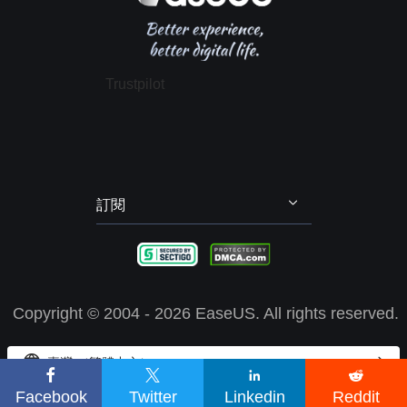
推薦朋友
退款政策
電腦技巧
隱私政策
授權協議
Trustpilot
政策 & 條款
訂閱
Copyright ©
2004 - 2026
EaseUS. All rights reserved.


臺灣 （繁體中文）




EaseUS 使用 cookie 來確保您在我們的網站上獲得最佳體驗。
了解
Facebook
Twitter
Linkedin
Reddit
更多
我知道了