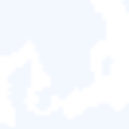
舊版的軟體需要註冊金鑰，但更新版本只需要 Crucial
BX 系列或 MX 系列 SSD
來源驅動器應該沒有錯誤
Acronis True Image for Crucial 要求您的來源磁碟機圖
片不存在錯誤。如果您的來源磁碟機有錯誤，則無法
複製您的資料、設定或作業系統。
Acronis True Image for Crucial 的常
見問題
雖然 Acronis True Image for Crucial 是一款使用者友
好的軟體軟體，能夠複製資料、備份並輕鬆遷移作業
系統。但它仍然存在一些經常被報告和觀察到的 bug
和錯誤。這些問題會導致 Acronis True Image for
Crucial 無法正常運作。一些常見問題如下：