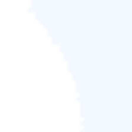
步驟3：
編輯磁碟佈局，然後按一下「繼續」繼續。
由於目標是 SSD，建議您勾選「如果目標是 SSD，請
選取該選項」。