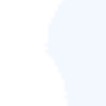
警告訊息提示您 SSD 上的資料將會被擦除。如果目標
磁碟上沒有重要的資料，請點選「確定」繼續。