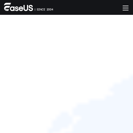
修復錯誤：Acronis True Image
For Crucial 無法正常運作
Jack
於 2025年12月31日 更新
磁碟分區克隆
|
產品相關文章
Acronis True Image for Crucial 無法
正常運作時的預檢查