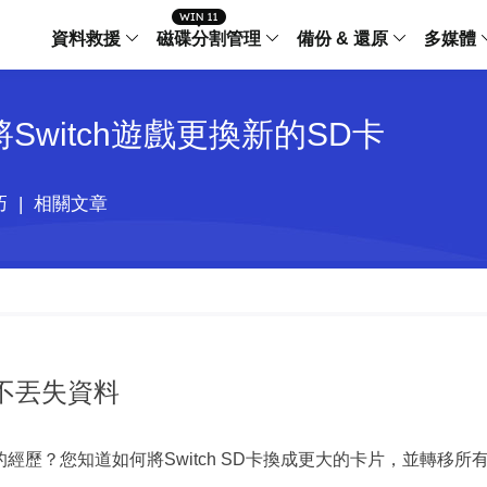
資料救援
磁碟分割管理
備份 & 還原
多媒體
傳輸軟體
將Switch遊戲更換新的SD卡
Data Recovery Wizard
Partition Master Windo
Todo PCTra
Todo 
Windows 資料救援
Windows 磁碟分割管理工
電腦之間傳輸
個人備
檔案管理
Data Recovery Wizard for Mac
Partition Master Mac
MobiMover
Todo 
巧
|
相關文章
Mac 資料救援
Mac 磁碟分割管理工具
傳輸 IPhone
工作站
iPhone 工具軟體
中央控管
更多產品軟體
MobiSaver (IOS & Android)
Disk Copy
AppMove
手機資料救援
磁碟克隆工具
電腦之間轉移
Centr
集中管
Partition Recovery
ChatTrans
還原丢失的磁區
WhatsApp 
而不丟失資料
Syste
智能 W
Fixo
OS2Go
AI-Powered
Windows T
修復影片、照片和檔案
歷？您知道如何將Switch SD卡換成更大的卡片，並轉移所