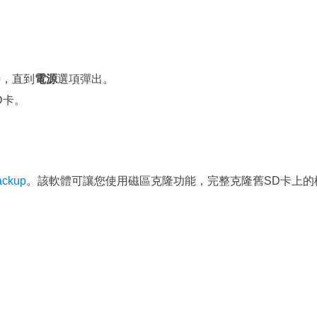
待，直到
電源
選項彈出。
SD卡。
ackup
。該軟體可讓您使用磁區克隆功能，完整克隆舊SD卡上的