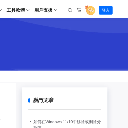
工具軟體
用戶支援
登入
螢幕錄影
ws
ns
Backup
支援中心
Partition Master Free
Todo PCTrans
iPhone Data Transfer
Todo Backup Free
Free
Free
RecExperts Wind
Windows
Mac
IOS
電腦
電腦
具
資料
份還原方案
指南/激活碼/連絡方式
RecExperts
Partition Master Pro
Todo PCTrans
iPhone Data Transfer
Todo Backup Home
Pro
Pro
RecExperts Mac
Data Recovery Free
Data Recovery Free
Data Recovery Free
影片修復
Video Downloade
錄影片/音樂/網路攝影機畫面
Backup Enterprise
下載中心
Partition Master Enterprise
Todo Backup Mac
Data Recovery Pro
Data Recovery Pro
Data Recovery Pro
照片修復
Video Downloade
 資料
和伺服器備份解決方案
下載並安裝軟體
ScreenShot
Partition Master 版本對比
Data Recovery Technician
Data Recovery Technician
檔案修復
擷取電腦螢幕畫面
Android
線上
Chat 支援
程式
熱門教學
連絡技術人員
線上工具
Data Recovery Free
(線上) Video Down
al Management
(線上) Screen Recorder
理並遠端遙控備份
免費線上錄影
SD 卡救援
售前咨詢
Data Recovery Pro
(線上) 影片修復
傳輸軟體
咨詢銷售服務人員
USB 救援
熱門文章
影片與音訊工具
m Deploy
Data Recovery App
(線上) 照片修復
indows 部署
SSD 外接硬碟救援
遠程協助服務
Video Editor
(線上) 檔案修復
o Go 製作工具
一對一遠程協助，解決問題速度
專業影片剪輯軟體
有
資源回收桶救援
如何在Windows 11/10中移除或刪除分