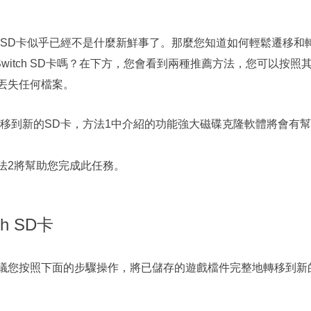
更多資料救援軟體
Exchange Recovery
SD卡似乎已經不是什麼新鮮事了。那麼您知道如何輕鬆遷移和
EDB 資料還原 & 修復
itch SD卡嗎？在下方，您會看到兩種推薦方法，您可以按照
Email Recovery
會丟失任何檔案。
Outlook 電子郵件還原
移到新的SD卡，方法1中介紹的功能強大磁碟克隆軟體將會有幫
MS SQL Recovery
MS SQL 資料庫還原
方法2將幫助您完成此任務。
h SD卡
強烈建議您按照下面的步驟操作，將已儲存的遊戲檔件完整地轉移到新