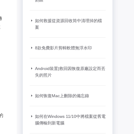
割區
推薦朋友
Video Downloader
邀請好友，賺取獎勵
下載線上影片/音樂
轉
如何救援從資源回收筒中清理掉的檔
EaseUS VoiceWave
其
案
即時變聲
EaseUS VideoKit
8款免費影片剪輯軟體無浮水印
多功能影片工具
AI 工具
Android裝置|救回因恢復原廠設定而丟
失的照片
(線上) Vocal Remover
線上刪除人聲
如何恢復Mac上刪除的備忘錄
MakeMyAudio
錄音和轉檔
的
如何在Windows 11/10中將檔案從舊電
腦傳輸到新電腦