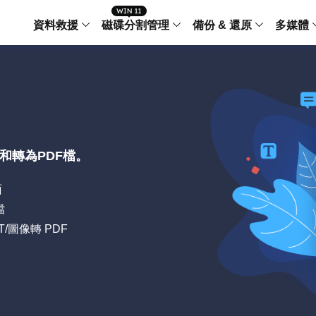
資料救援
磁碟分割管理
備份 & 還原
多媒體
傳輸軟體
Data Recovery Wizard
Partition Master Windo
Todo PCTra
Todo 
Windows 資料救援
Windows 磁碟分割管理工
電腦之間傳輸
個人備
檔案管理
Data Recovery Wizard for Mac
Partition Master Mac
MobiMover
Todo 
Mac 資料救援
Mac 磁碟分割管理工具
傳輸 IPhone
工作站
iPhone 工具軟體
理和轉為PDF檔。
中央控管
更多產品軟體
MobiSaver (IOS & Android)
Disk Copy
AppMove
面
手機資料救援
磁碟克隆工具
電腦之間轉移
Centr
檔
集中管
Partition Recovery
ChatTrans
PPT/圖像轉 PDF
還原丢失的磁區
WhatsApp 
Syste
智能 W
Fixo
OS2Go
AI-Powered
Windows T
修復影片、照片和檔案