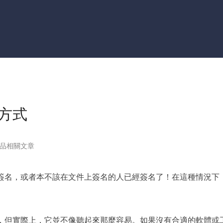
更多資料救援軟體
Exchange Recovery
EDB 資料還原 & 修復
Email Recovery
Outlook 電子郵件還原
MS SQL Recovery
MS SQL 資料庫還原
種方式
品相關文章
方簽名，或者本不該在文件上簽名的人已經簽名了！在這種情況下
樣，但實際上，它並不像聽起來那麼容易。如果沒有合適的軟體或