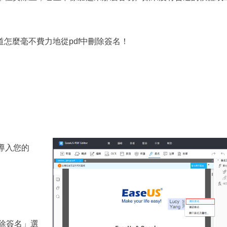
怎麼毫不費力地從pdf中刪除簽名！
後，導入您的
除簽名」選