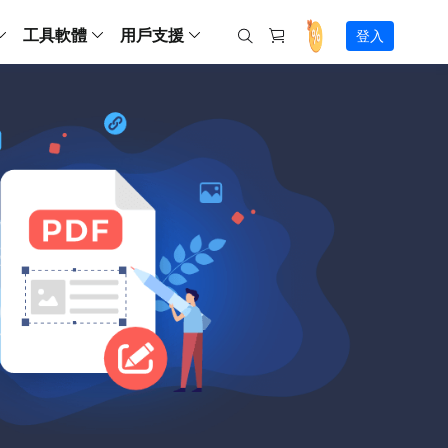
工具軟體
用戶支援
登入
螢幕錄影
ws
ns
Backup
支援中心
Partition Master Free
Todo PCTrans
iPhone Data Transfer
Todo Backup Free
Free
Free
RecExperts Wind
Windows
Mac
IOS
電腦
電腦
具
資料
份還原方案
指南/激活碼/連絡方式
RecExperts
Partition Master Pro
Todo PCTrans
iPhone Data Transfer
Todo Backup Home
Pro
Pro
RecExperts Mac
Data Recovery Free
Data Recovery Free
Data Recovery Free
影片修復
Video Downloade
錄影片/音樂/網路攝影機畫面
Backup Enterprise
下載中心
Partition Master Enterprise
Todo Backup Mac
Data Recovery Pro
Data Recovery Pro
Data Recovery Pro
照片修復
Video Downloade
 資料
和伺服器備份解決方案
下載並安裝軟體
ScreenShot
Partition Master 版本對比
Data Recovery Technician
Data Recovery Technician
檔案修復
擷取電腦螢幕畫面
Android
線上
Chat 支援
程式
熱門教學
連絡技術人員
線上工具
Data Recovery Free
(線上) Video Down
al Management
(線上) Screen Recorder
理並遠端遙控備份
免費線上錄影
SD 卡救援
售前咨詢
Data Recovery Pro
(線上) 影片修復
傳輸軟體
咨詢銷售服務人員
USB 救援
影片與音訊工具
m Deploy
Data Recovery App
(線上) 照片修復
indows 部署
SSD 外接硬碟救援
遠程協助服務
Video Editor
(線上) 檔案修復
o Go 製作工具
一對一遠程協助，解決問題速度
專業影片剪輯軟體
資源回收桶救援