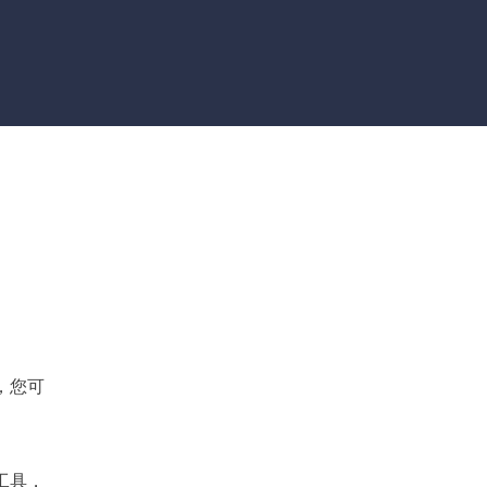
推薦朋友
Video Downloader
邀請好友，賺取獎勵
下載線上影片/音樂
EaseUS VoiceWave
即時變聲
EaseUS VideoKit
多功能影片工具
AI 工具
(線上) Vocal Remover
線上刪除人聲
MakeMyAudio
錄音和轉檔
，您可
工具，