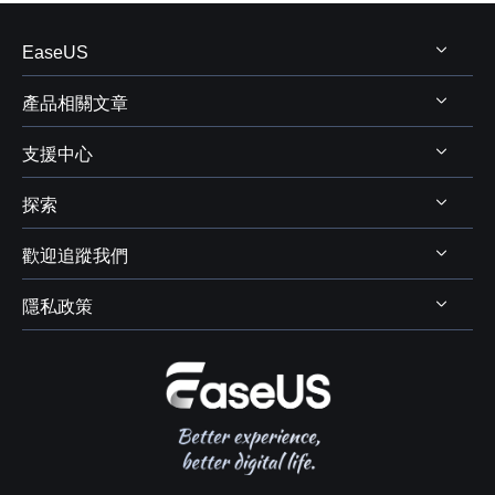
EaseUS
產品相關文章
關於 EaseUS
支援中心
評測&獎項
Windows 資料救援
代理商
探索
Mac 資料救援
支援中心
代理商登入
電腦磁碟管理
歡迎追蹤我們
下載中心
線上商店
商業聯盟
電腦備份與還原
Chat 支援
隱私政策
資料及硬碟救援服務



學生優惠
電腦螢幕錄製
售前咨詢
遠端協助服務
我的帳戶
解除安裝
IPhone 資料傳輸
聯絡 EaseUS
軟體 OEM 方案服務
推薦朋友
退款政策
電腦技巧
隱私政策
授權協議