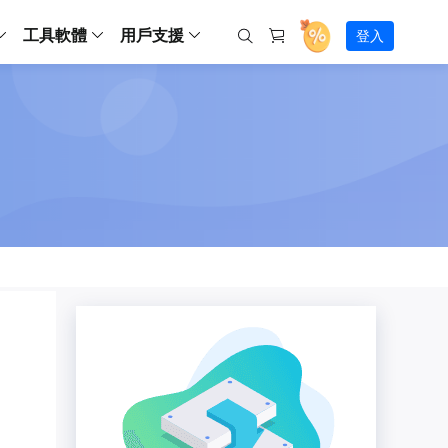
工具軟體
用戶支援
登入
螢幕錄影
ws
ns
Backup
支援中心
Partition Master Free
Todo PCTrans
iPhone Data Transfer
Todo Backup Free
Free
Free
RecExperts Wind
Windows
Mac
IOS
電腦
電腦
具
資料
份還原方案
指南/激活碼/連絡方式
RecExperts
Partition Master Pro
Todo PCTrans
iPhone Data Transfer
Todo Backup Home
Pro
Pro
RecExperts Mac
Data Recovery Free
Data Recovery Free
Data Recovery Free
影片修復
Video Downloade
錄影片/音樂/網路攝影機畫面
Backup Enterprise
下載中心
Partition Master Enterprise
Todo Backup Mac
Data Recovery Pro
Data Recovery Pro
Data Recovery Pro
照片修復
Video Downloade
 資料
和伺服器備份解決方案
下載並安裝軟體
ScreenShot
Partition Master 版本對比
Data Recovery Technician
Data Recovery Technician
檔案修復
擷取電腦螢幕畫面
Android
線上
Chat 支援
程式
熱門教學
連絡技術人員
線上工具
Data Recovery Free
(線上) Video Down
al Management
(線上) Screen Recorder
理並遠端遙控備份
免費線上錄影
SD 卡救援
售前咨詢
Data Recovery Pro
(線上) 影片修復
傳輸軟體
咨詢銷售服務人員
USB 救援
影片與音訊工具
m Deploy
Data Recovery App
(線上) 照片修復
indows 部署
SSD 外接硬碟救援
遠程協助服務
Video Editor
(線上) 檔案修復
o Go 製作工具
一對一遠程協助，解決問題速度
專業影片剪輯軟體
資源回收桶救援