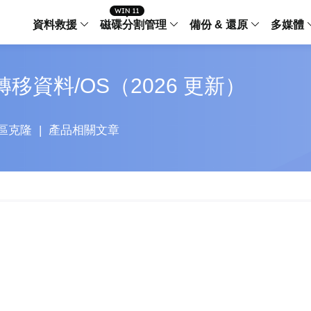
資料救援
磁碟分割管理
備份 & 還原
多媒體
傳輸軟體
轉移資料/OS（2026 更新）
Data Recovery Wizard
Partition Master Windo
Todo PCTra
Todo 
Windows 資料救援
Windows 磁碟分割管理工
電腦之間傳輸
個人備
檔案管理
Data Recovery Wizard for Mac
Partition Master Mac
MobiMover
Todo 
區克隆
|
產品相關文章
Mac 資料救援
Mac 磁碟分割管理工具
傳輸 IPhone
工作站
iPhone 工具軟體
中央控管
更多產品軟體
MobiSaver (IOS & Android)
Disk Copy
AppMove
手機資料救援
磁碟克隆工具
電腦之間轉移
Centr
集中管
Partition Recovery
ChatTrans
還原丢失的磁區
WhatsApp 
Syste
智能 W
Fixo
OS2Go
AI-Powered
Windows T
修復影片、照片和檔案