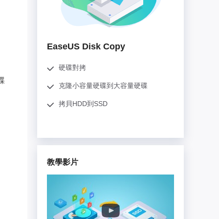
推薦朋友
Video Downloader
邀請好友，賺取獎勵
下載線上影片/音樂
EaseUS VoiceWave
EaseUS Disk Copy
即時變聲
硬碟對拷
EaseUS VideoKit
碟
多功能影片工具
克隆小容量硬碟到大容量硬碟
拷貝HDD到SSD
AI 工具
(線上) Vocal Remover
線上刪除人聲
MakeMyAudio
教學影片
錄音和轉檔