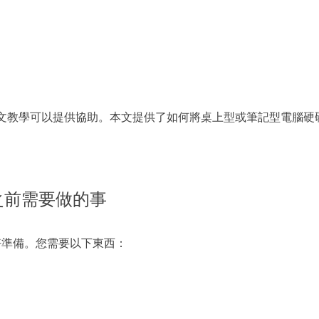
更多資料救援軟體
Exchange Recovery
EDB 資料還原 & 修復
Email Recovery
Outlook 電子郵件還原
本文教學可以提供協助。本文提供了如何將桌上型或筆記型電腦硬
MS SQL Recovery
MS SQL 資料庫還原
隆之前需要做的事
好準備。您需要以下東西：