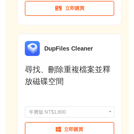

立即購買
DupFiles Cleaner
尋找、刪除重複檔案並釋
放磁碟空間
年費版 NT$1,800

立即購買