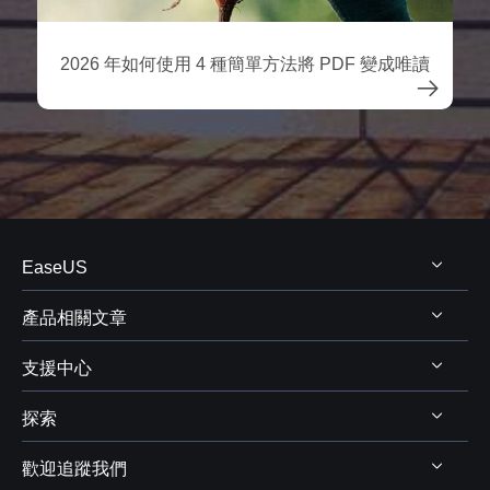
2026 年如何使用 4 種簡單方法將 PDF 變成唯讀

EaseUS
產品相關文章
關於 EaseUS
支援中心
評測&獎項
Windows 資料救援
代理商
探索
Mac 資料救援
支援中心
代理商登入
電腦磁碟管理
歡迎追蹤我們
下載中心
線上商店