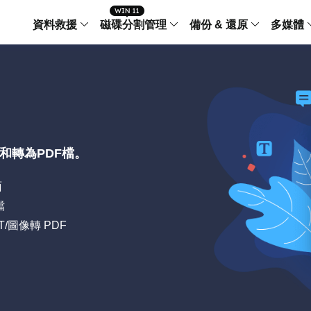
資料救援
磁碟分割管理
備份 & 還原
多媒體
傳輸軟體
Data Recovery Wizard
Partition Master Windo
Todo PCTra
Todo 
Windows 資料救援
Windows 磁碟分割管理工
電腦之間傳輸
個人備
檔案管理
Data Recovery Wizard for Mac
Partition Master Mac
MobiMover
Todo 
Mac 資料救援
Mac 磁碟分割管理工具
傳輸 IPhone
工作站
iPhone 工具軟體
理和轉為PDF檔。
中央控管
更多產品軟體
MobiSaver (IOS & Android)
Disk Copy
AppMove
面
手機資料救援
磁碟克隆工具
電腦之間轉移
Centr
檔
集中管
Partition Recovery
ChatTrans
PPT/圖像轉 PDF
還原丢失的磁區
WhatsApp 
Syste
智能 W
Fixo
OS2Go
AI-Powered
Windows T
修復影片、照片和檔案