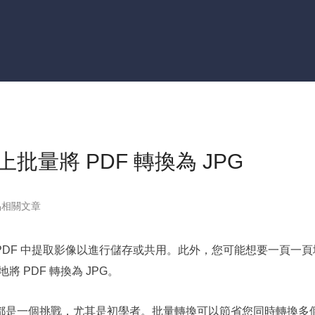
更多資料救援軟體
Exchange Recovery
EDB 資料還原 & 修復
Email Recovery
Outlook 電子郵件還原
MS SQL Recovery
MS SQL 資料庫還原
/線上批量將 PDF 轉換為 JPG
品相關文章
的 PDF 中提取影像以進行儲存或共用。此外，您可能想要一頁一
 PDF 轉換為 JPG。
說似乎都是一個挑戰，尤其是初學者。批量轉換可以節省您同時轉換多