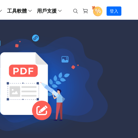
工具軟體
用戶支援
登入
螢幕錄影
ws
ns
Backup
支援中心
Partition Master Free
Todo PCTrans
iPhone Data Transfer
Todo Backup Free
Free
Free
RecExperts Wind
Windows
Mac
IOS
電腦
電腦
具
資料
份還原方案
指南/激活碼/連絡方式
RecExperts
Partition Master Pro
Todo PCTrans
iPhone Data Transfer
Todo Backup Home
Pro
Pro
RecExperts Mac
Data Recovery Free
Data Recovery Free
Data Recovery Free
影片修復
Video Downloade
錄影片/音樂/網路攝影機畫面
Backup Enterprise
下載中心
Partition Master Enterprise
Todo Backup Mac
Data Recovery Pro
Data Recovery Pro
Data Recovery Pro
照片修復
Video Downloade
 資料
和伺服器備份解決方案
下載並安裝軟體
ScreenShot
Partition Master 版本對比
Data Recovery Technician
Data Recovery Technician
檔案修復
擷取電腦螢幕畫面
Android
線上
Chat 支援
程式
熱門教學
連絡技術人員
線上工具
Data Recovery Free
(線上) Video Down
al Management
(線上) Screen Recorder
理並遠端遙控備份
免費線上錄影
SD 卡救援
售前咨詢
Data Recovery Pro
(線上) 影片修復
傳輸軟體
咨詢銷售服務人員
USB 救援
影片與音訊工具
m Deploy
Data Recovery App
(線上) 照片修復
indows 部署
SSD 外接硬碟救援
遠程協助服務
Video Editor
(線上) 檔案修復
o Go 製作工具
一對一遠程協助，解決問題速度
專業影片剪輯軟體
資源回收桶救援