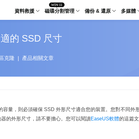
資料救援
磁碟分割管理
備份 & 還原
多媒體
傳輸軟體
適的 SSD 尺寸
Data Recovery Wizard
Partition Master Windo
Todo PCTra
Todo 
Windows 資料救援
Windows 磁碟分割管理工
電腦之間傳輸
個人備
檔案管理
Data Recovery Wizard for Mac
Partition Master Mac
MobiMover
Todo 
區克隆
|
產品相關文章
Mac 資料救援
Mac 磁碟分割管理工具
傳輸 IPhone
工作站
iPhone 工具軟體
中央控管
更多產品軟體
MobiSaver (IOS & Android)
Disk Copy
AppMove
手機資料救援
磁碟克隆工具
電腦之間轉移
Centr
集中管
Partition Recovery
ChatTrans
還原丢失的磁區
WhatsApp 
的容量，則必須確保 SSD 外形尺寸適合您的裝置。您對不同外
Syste
智能 W
 驅動器的外形尺寸，請不要擔心。您可以閱讀
EaseUS軟體
的這篇文
Fixo
OS2Go
AI-Powered
Windows T
修復影片、照片和檔案