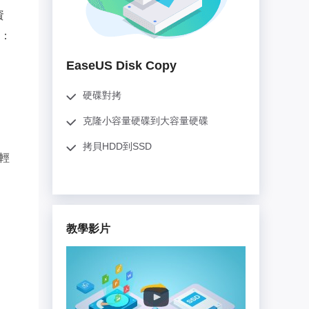
推薦朋友
Video Downloader
資
邀請好友，賺取獎勵
下載線上影片/音樂
述：
EaseUS VoiceWave
EaseUS Disk Copy
即時變聲
硬碟對拷
EaseUS VideoKit
多功能影片工具
克隆小容量硬碟到大容量硬碟
，
拷貝HDD到SSD
AI 工具
輕
(線上) Vocal Remover
線上刪除人聲
MakeMyAudio
教學影片
錄音和轉檔