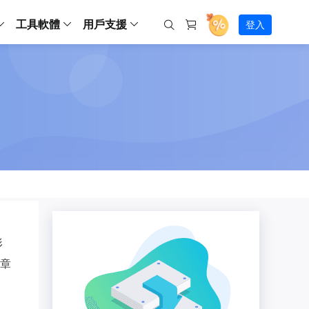
工具軟體
用戶支援
登入
螢幕錄影
ws
ns
Backup
支援中心
Partition Master Free
Todo PCTrans
iPhone Data Transfer
Todo Backup Free
Free
Free
RecExperts Wind
Windows
Mac
IOS
電腦
電腦
具
資料
份還原方案
指南/激活碼/連絡方式
RecExperts
Partition Master Pro
Todo PCTrans
iPhone Data Transfer
Todo Backup Home
Pro
Pro
RecExperts Mac
Data Recovery Free
Data Recovery Free
Data Recovery Free
影片修復
Video Downloade
錄影片/音樂/網路攝影機畫面
Backup Enterprise
下載中心
Partition Master Enterprise
Todo Backup Mac
Data Recovery Pro
Data Recovery Pro
Data Recovery Pro
照片修復
Video Downloade
 資料
和伺服器備份解決方案
下載並安裝軟體
ScreenShot
Partition Master 版本對比
Data Recovery Technician
Data Recovery Technician
檔案修復
擷取電腦螢幕畫面
Android
線上
Chat 支援
程式
熱門教學
連絡技術人員
線上工具
Data Recovery Free
(線上) Video Down
al Management
(線上) Screen Recorder
理並遠端遙控備份
免費線上錄影
SD 卡救援
售前咨詢
Data Recovery Pro
(線上) 影片修復
傳輸軟體
咨詢銷售服務人員
USB 救援
形
影片與音訊工具
m Deploy
Data Recovery App
(線上) 照片修復
indows 部署
章
SSD 外接硬碟救援
遠程協助服務
Video Editor
(線上) 檔案修復
o Go 製作工具
一對一遠程協助，解決問題速度
專業影片剪輯軟體
資源回收桶救援