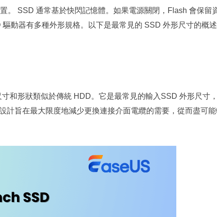
更多資料救援軟體
置。 SSD 通常基於快閃記憶體。如果電源關閉，Flash 會保留
Exchange Recovery
 驅動器有多種外形規格。以下是最常見的 SSD 外形尺寸的概
EDB 資料還原 & 修復
Email Recovery
Outlook 電子郵件還原
MS SQL Recovery
其尺寸和形狀類似於傳統 HDD。它是最常見的輸入SSD 外形尺寸
MS SQL 資料庫還原
吋的設計旨在最大限度地減少更換連接介面電纜的需要，從而盡可能