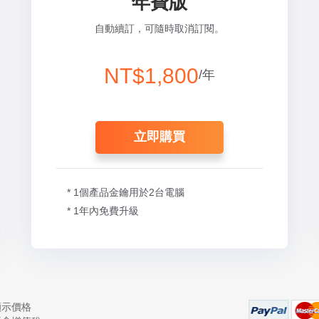
年費版
自動續訂，可隨時取消訂閱。
NT$1,800
/年
立即購買
* 1個產品金鑰用於2台電腦
* 1年內免費升級
顯示價格