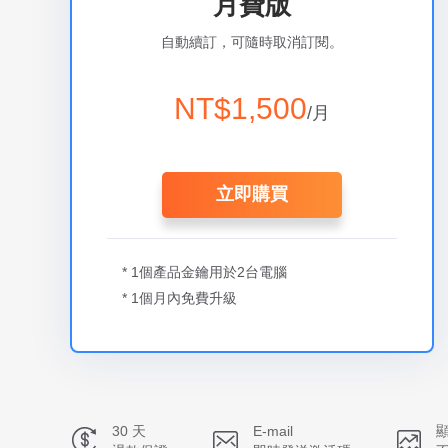
月費版
自動續訂，可隨時取消訂閱。
NT$1,500
/月
立即購買
* 1個產品金鑰用於2台電腦
* 1個月內免費升級
30 天
E-mail