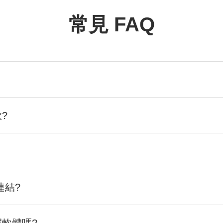
常見 FAQ
?
連結?