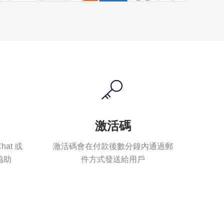
激活碼
hat 或
激活碼會在付款後數分鐘內通過郵
協助
件方式發送給用戶