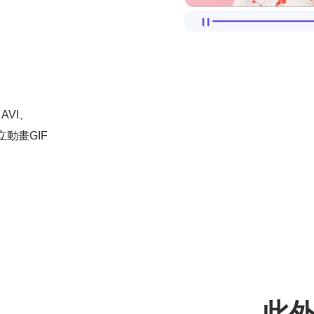
AVI、
立動畫GIF
此