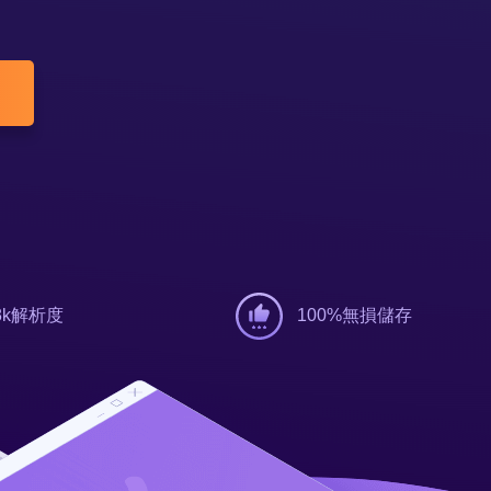
推薦朋友
Video Downloader
邀請好友，賺取獎勵
下載線上影片/音樂
EaseUS VoiceWave
即時變聲
EaseUS VideoKit
多功能影片工具
AI 工具
(線上) Vocal Remover
線上刪除人聲
8k解析度
100%無損儲存
MakeMyAudio
錄音和轉檔