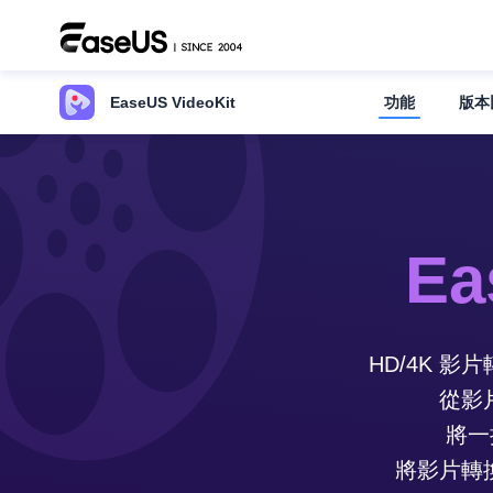
功能
版本
EaseUS VideoKit
Ea
HD/4K 
從影
將一
將影片轉換