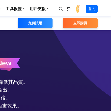
工具軟體
用戶支援
登入
免費試用
立即購買
螢幕錄影
ws
ns
Backup
支援中心
Partition Master Free
Todo PCTrans
iPhone Data Transfer
Todo Backup Free
Free
Free
RecExperts Wind
Windows
Mac
IOS
電腦
電腦
具
資料
份還原方案
指南/激活碼/連絡方式
RecExperts
Partition Master Pro
Todo PCTrans
iPhone Data Transfer
Todo Backup Home
Pro
Pro
RecExperts Mac
Data Recovery Free
Data Recovery Free
Data Recovery Free
影片修復
Video Downloade
錄影片/音樂/網路攝影機畫面
Backup Enterprise
下載中心
Partition Master Enterprise
Todo Backup Mac
Data Recovery Pro
Data Recovery Pro
Data Recovery Pro
照片修復
Video Downloade
 資料
和伺服器備份解決方案
下載並安裝軟體
ScreenShot
Partition Master 版本對比
Data Recovery Technician
Data Recovery Technician
檔案修復
擷取電腦螢幕畫面
New
Android
線上
Chat 支援
程式
熱門教學
連絡技術人員
線上工具
Data Recovery Free
(線上) Video Down
al Management
(線上) Screen Recorder
理並遠端遙控備份
免費線上錄影
SD 卡救援
售前咨詢
Data Recovery Pro
(線上) 影片修復
會降低其品質。
傳輸軟體
咨詢銷售服務人員
USB 救援
影片與音訊工具
m Deploy
輸出。
Data Recovery App
(線上) 照片修復
indows 部署
SSD 外接硬碟救援
遠程協助服務
 倍。
Video Editor
(線上) 檔案修復
o Go 製作工具
一對一遠程協助，解決問題速度
專業影片剪輯軟體
的動畫效果。
資源回收桶救援