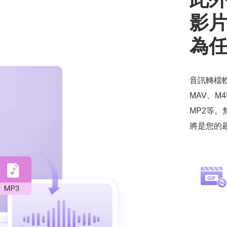
影
為
音訊轉檔
MAV、M4
MP2等
將是您的