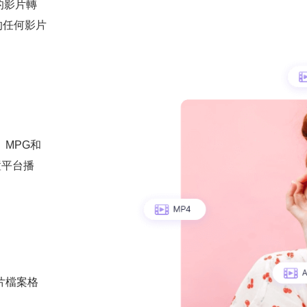
的影片轉
的任何影片
、MPG和
置平台播
片檔案格
：