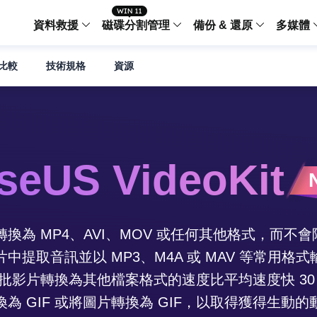
資料救援
磁碟分割管理
備份 & 還原
多媒體
比較
技術規格
資源
傳輸軟體
Data Recovery Wizard
Partition Master Windo
Todo PCTra
Todo 
Windows 資料救援
Windows 磁碟分割管理工
電腦之間傳輸
個人備
檔案管理
Data Recovery Wizard for Mac
Partition Master Mac
MobiMover
Todo 
Mac 資料救援
Mac 磁碟分割管理工具
傳輸 IPhone
工作站
iPhone 工具軟體
seUS VideoKit
中央控管
更多產品軟體
MobiSaver (IOS & Android)
Disk Copy
AppMove
手機資料救援
磁碟克隆工具
電腦之間轉移
Centr
集中管
Partition Recovery
ChatTrans
影片轉換為 MP4、AVI、MOV 或任何其他格式，而不
還原丢失的磁區
WhatsApp 
Syste
片中提取音訊並以 MP3、M4A 或 MAV 等常用格式
智能 W
Fixo
OS2Go
AI-Powered
批影片轉換為其他檔案格式的速度比平均速度快 30
Windows T
修復影片、照片和檔案
為 GIF 或將圖片轉換為 GIF，以取得獲得生動